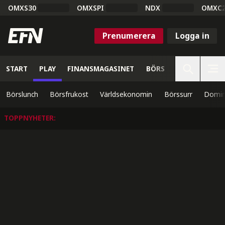
OMXS30
OMXSPI
NDX
OMXC
Prenumerera
Logga in
START
PLAY
FINANSMAGASINET
BÖRS
VETENSKAP
Börslunch
Börsfrukost
Världsekonomin
Börssurr
Domin
TOPPNYHETER
: