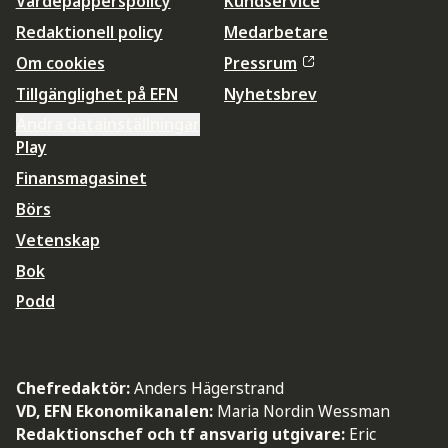
Värdepapperspolicy
Kundservice
Redaktionell policy
Medarbetare
Om cookies
Pressrum
Tillgänglighet på EFN
Nyhetsbrev
Ändra datainställningar
Play
Finansmagasinet
Börs
Vetenskap
Bok
Podd
Chefredaktör:
Anders Hägerstrand
VD, EFN Ekonomikanalen:
Maria Nordin Wessman
Redaktionschef och tf ansvarig utgivare:
Eric