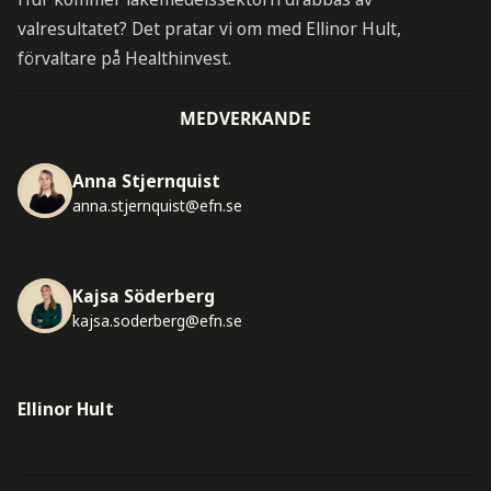
valresultatet? Det pratar vi om med Ellinor Hult,
förvaltare på Healthinvest.
MEDVERKANDE
Anna Stjernquist
anna.stjernquist@efn.se
Kajsa Söderberg
kajsa.soderberg@efn.se
Ellinor Hult