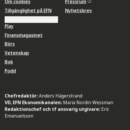
Om cookies
Pressrum
Tillgänglighet på EFN
Nyhetsbrev
Ändra datainställningar
Play
Finansmagasinet
Börs
Vetenskap
Bok
Podd
Chefredaktör:
Anders Hägerstrand
VD, EFN Ekonomikanalen:
Maria Nordin Wessman
Redaktionschef och tf ansvarig utgivare:
Eric
Emanuelsson