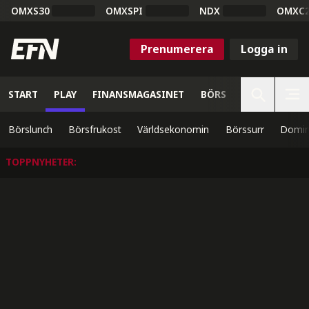
OMXS30
OMXSPI
NDX
OMXC
Prenumerera
Logga in
START
PLAY
FINANSMAGASINET
BÖRS
VETENSKAP
Börslunch
Börsfrukost
Världsekonomin
Börssurr
Domin
TOPPNYHETER
: