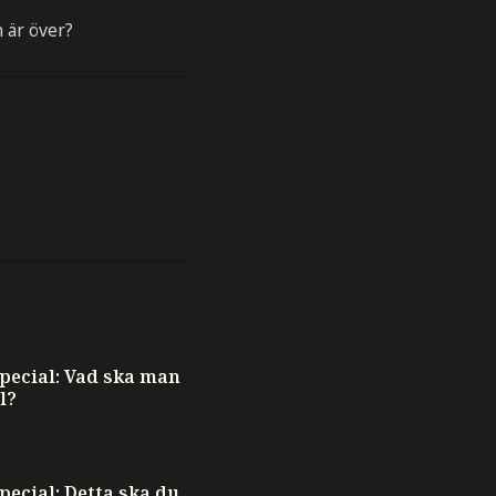
 är över?
ecial: Vad ska man
l?
ecial: Detta ska du