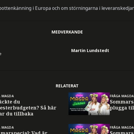
 bottenkänning i Europa och om störningarna i leveranskedjan
MEDVERKANDE
Martin Lundstedt
e
RELATERAT
A MAGDA
FRÅGA MAGDA
äckte du
Sommarsp
esterbudgeten? Så här
plugga til
ar du tillbaka
A MAGDA
FRÅGA MAGDA
marspecial: Vad är
Sommarsp