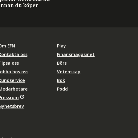
innan du köper
Om EFN
Play
Kontakta oss
Finansmagasinet
Tipsa oss
Börs
Jobba hos oss
Vetenskap
Kundservice
Bok
Medarbetare
Podd
Pressrum
Nyhetsbrev