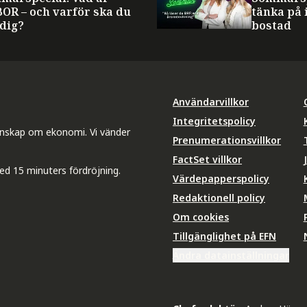
BOR – och varför ska du
tänka på 
 dig?
bostad
Användarvillkor
Integritetspolicy
unskap om ekonomi. Vi vänder
Prenumerationsvillkor
FactSet villkor
ed 15 minuters fördröjning.
Värdepapperspolicy
Redaktionell policy
Om cookies
Tillgänglighet på EFN
Ändra datainställningar