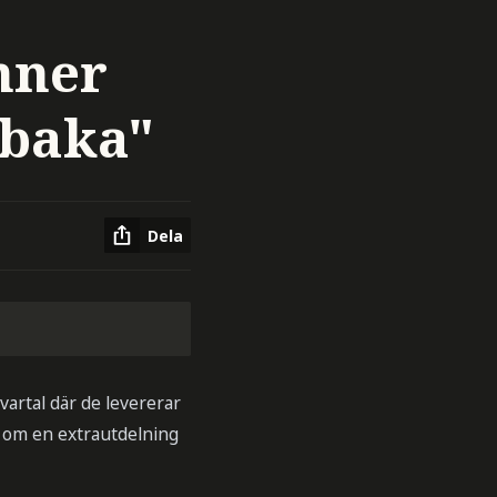
nner
lbaka"
Dela
vartal där de levererar
ag om en extrautdelning