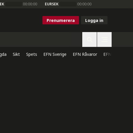
EK
00:00:00
EURSEK
00:00:00
Prenumerera
Logga in
gda
Sikt
Spets
EFN Sverige
EFN Råvaror
EFN Direkt