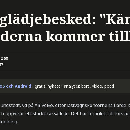
 glädjebesked: "Kä
nderna kommer til
12:58
57
iOS och Android
- gratis: nyheter, analyser, börs, video, podd
undstedt, vd på AB Volvo, efter lastvagnskoncernens fjärde k
h uppvisar ett starkt kassaflöde. Det har föranlett till försl
tdelning.