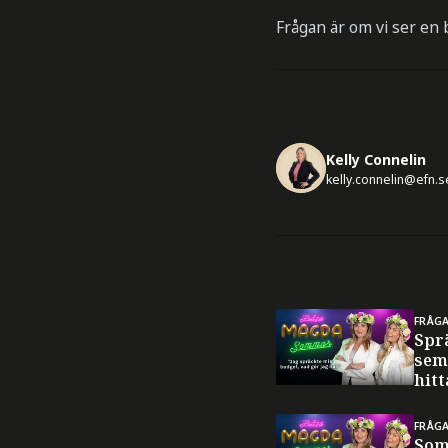
Frågan är om vi ser en
Kelly Connelin
kelly.connelin@efn.s
FRÅG
Spr
sem
hitt
FRÅG
Som