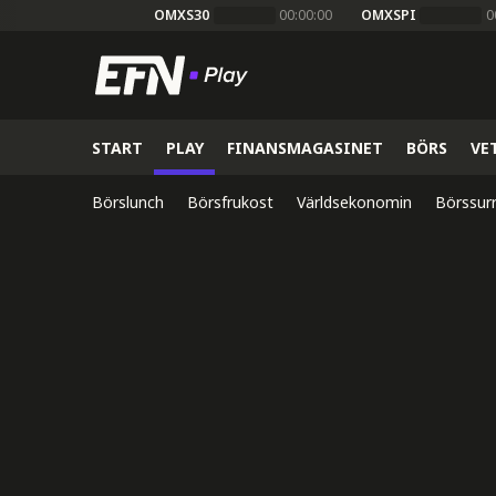
OMXS30
00:00:00
OMXSPI
0
START
PLAY
FINANSMAGASINET
BÖRS
VE
Börslunch
Börsfrukost
Världsekonomin
Börssur