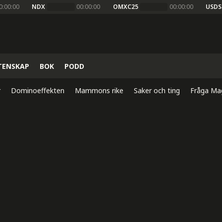
0:00:00
NDX
00:00:00
OMXC25
00:00:00
USDS
TENSKAP
BOK
PODD
r
Dominoeffekten
Mammons rike
Saker och ting
Fråga Ma