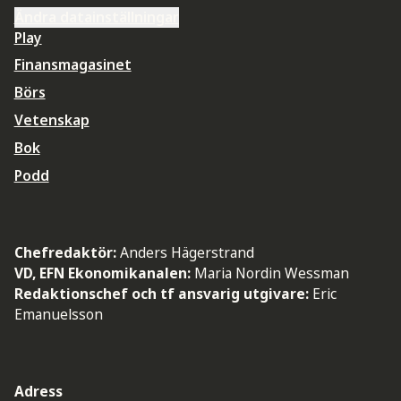
Ändra datainställningar
Play
Finansmagasinet
Börs
Vetenskap
Bok
Podd
Chefredaktör:
Anders Hägerstrand
VD, EFN Ekonomikanalen:
Maria Nordin Wessman
Redaktionschef och tf ansvarig utgivare:
Eric
Emanuelsson
Adress