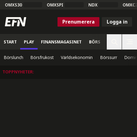
OMXS30
OMXSPI
NDX
OMXC
Prenumerera
Logga in
START
PLAY
FINANSMAGASINET
BÖRS
VETENSKAP
Börslunch
Börsfrukost
Världsekonomin
Börssurr
Domin
TOPPNYHETER
: