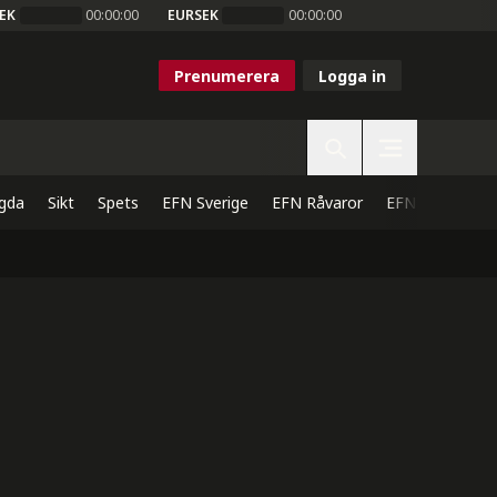
EK
00:00:00
EURSEK
00:00:00
Prenumerera
Logga in
gda
Sikt
Spets
EFN Sverige
EFN Råvaror
EFN Direkt