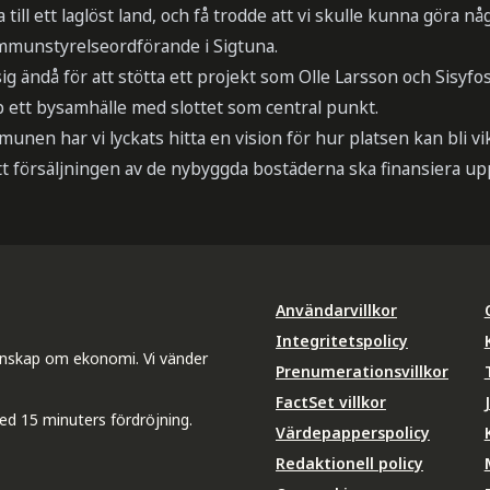
ill ett laglöst land, och få trodde att vi skulle kunna göra nå
mmunstyrelseordförande i Sigtuna.
g ändå för att stötta ett projekt som Olle Larsson och Sisyf
p ett bysamhälle med slottet som central punkt.
en har vi lyckats hitta en vision för hur platsen kan bli vik
t försäljningen av de nybyggda bostäderna ska finansiera u
Användarvillkor
Integritetspolicy
unskap om ekonomi. Vi vänder
Prenumerationsvillkor
FactSet villkor
ed 15 minuters fördröjning.
Värdepapperspolicy
Redaktionell policy