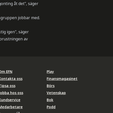
gonting åt det", säger
osgruppen jobbar med.
tig igen", säger
pprustningen av
Om EFN
Play
Kontakta oss
Finansmagasinet
Tipsa oss
Börs
Jobba hos oss
Vetenskap
Kundservice
Bok
Medarbetare
Podd