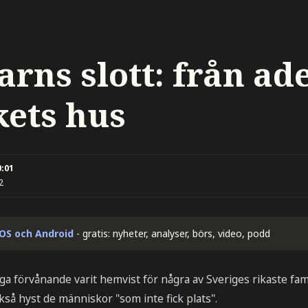
rns slott: från ad
lkets hus
0:01
2
iOS och Android
- gratis: nyheter, analyser, börs, video, podd
a förvånande varit hemvist för några av Sveriges rikaste fami
också hyst de människor "som inte fick plats".