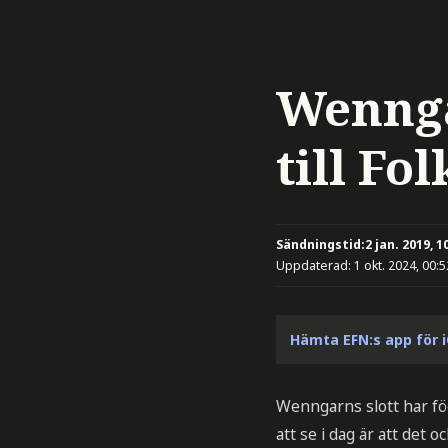
Wennga
till Fo
Sändningstid:
2 jan. 2019, 1
Uppdaterad:
1 okt. 2024, 00:5
Hämta EFN:s app för 
Wenngarns slott har fög
att se i dag är att det 