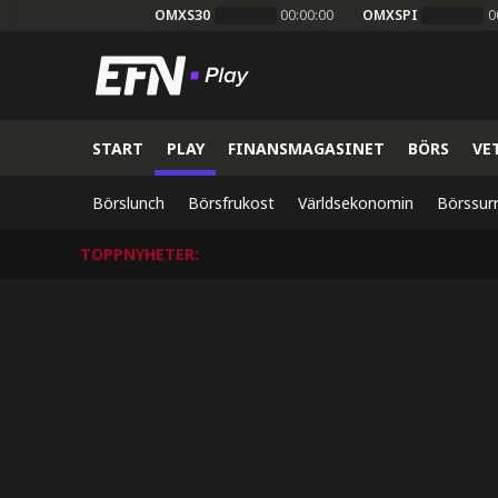
OMXS30
00:00:00
OMXSPI
0
START
PLAY
FINANSMAGASINET
BÖRS
VE
Börslunch
Börsfrukost
Världsekonomin
Börssur
TOPPNYHETER
: