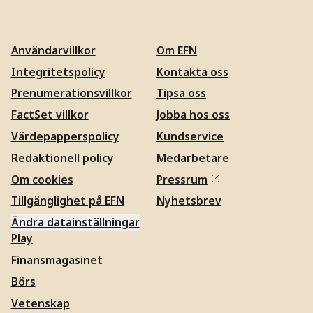
Användarvillkor
Om EFN
Integritetspolicy
Kontakta oss
Prenumerationsvillkor
Tipsa oss
FactSet villkor
Jobba hos oss
Värdepapperspolicy
Kundservice
Redaktionell policy
Medarbetare
Om cookies
Pressrum
Tillgänglighet på EFN
Nyhetsbrev
Ändra datainställningar
Play
Finansmagasinet
Börs
Vetenskap