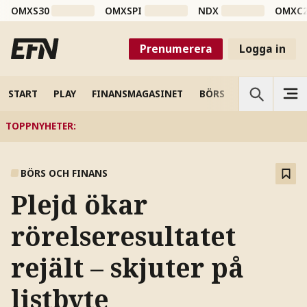
OMXS30
OMXSPI
NDX
OMXC
Prenumerera
Logga in
START
PLAY
FINANSMAGASINET
BÖRS
VETENSKAP
TOPPNYHETER
:
BÖRS OCH FINANS
Plejd ökar
rörelseresultatet
rejält – skjuter på
listbyte