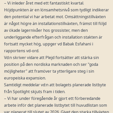
– Vi inleder året med ett fantastiskt kvartal.
Höjdpunkten är en lönsamhetsnivå som tydligt indikerar
den potential vi har arbetat mot. Omsättningstillväxten
är något högre än installationstillväxten, främst till följd
av ökade lagernivåer hos grossister, men den
underliggande efterfrågan och installation stakten är
fortsatt mycket hög, uppger vd Babak Esfahani i
rapportens vd-ord.
Vd:n skriver vidare att Plejd fortsätter att stärka sin
position på den nordiska marknaden och ser "goda
möjligheter" att framöver ta ytterligare steg i sin
europeiska expansion.
Samtidigt meddelar vd:n att bolagets planerade listbyte
från Spotlight skjuts fram i tiden.
– Vi har under föregående år gjort ett förberedande
arbete inför det planerade listbytet till huvudlistan som
var planerat till slutet av 2026. Givet den starka tillväxten