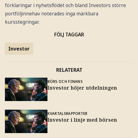
förklaringar i nyhetsflödet och bland Investors större
portföljinnehav noterades inga märkbara
kursstegringar.
FÖLJ TAGGAR
Investor
RELATERAT
BÖRS OCH FINANS
Investor höjer utdelningen
KVARTALSRAPPORTER
Investor i linje med börsen