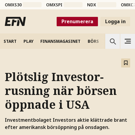
OMXS30
OMXSPI
NDX
OMXC
Prenumerera
Logga in
START
PLAY
FINANSMAGASINET
BÖRS
VETENSKAP
Plötslig Investor-
rusning när börsen
öppnade i USA
Investmentbolaget Investors aktie klättrade brant
efter amerikansk börsöppning på onsdagen.