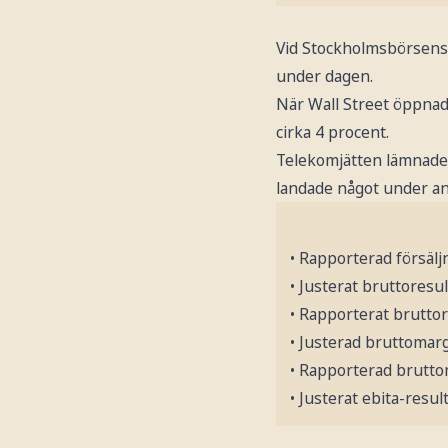
Vid Stockholmsbörsens 
under dagen.
När Wall Street öppnade
cirka 4 procent.
Telekomjätten lämnade s
landade något under an
• Rapporterad försäljn
• Justerat bruttoresul
• Rapporterat bruttor
• Justerad bruttomarg
• Rapporterad bruttom
• Justerat ebita-resul