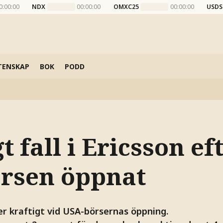
0:00:00
NDX
00:00:00
OMXC25
00:00:00
USDS
TENSKAP
BOK
PODD
gt fall i Ericsson ef
rsen öppnat
ler kraftigt vid USA-börsernas öppning.