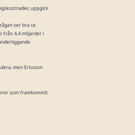
ingskostnader, uppgick
rågan ser bra ut.
 från 4,4 miljarder i
 underliggande
säkra, men Ericsson
ktorer som framkommit