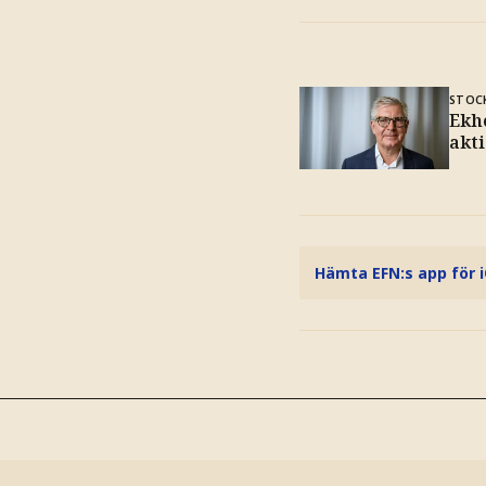
STOC
Ekh
akti
Hämta EFN:s app för 