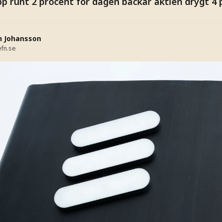
pp runt 2 procent för dagen backar aktien drygt 4 
n Johansson
fn.se