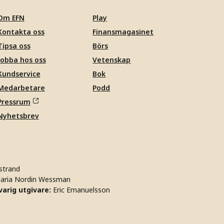
Om EFN
Play
Kontakta oss
Finansmagasinet
Tipsa oss
Börs
Jobba hos oss
Vetenskap
Kundservice
Bok
Medarbetare
Podd
Pressrum
Nyhetsbrev
strand
aria Nordin Wessman
arig utgivare:
Eric Emanuelsson