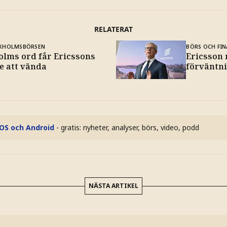
RELATERAT
KHOLMSBÖRSEN
BÖRS OCH FIN
olms ord får Ericssons
Ericsson
e att vända
förväntn
iOS och Android
- gratis: nyheter, analyser, börs, video, podd
NÄSTA ARTIKEL