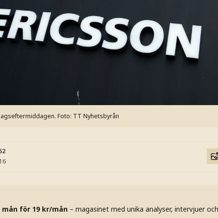
edagseftermiddagen.
Foto: TT Nyhetsbyrån
52
:16
 mån för 19 kr/mån
– magasinet med unika analyser, intervjuer oc