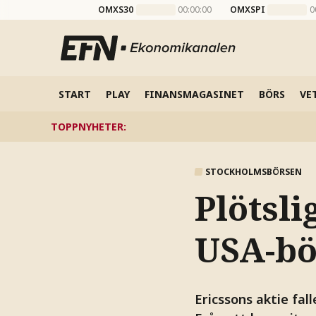
OMXS30
00:00:00
OMXSPI
0
START
PLAY
FINANSMAGASINET
BÖRS
VE
TOPPNYHETER
:
STOCKHOLMSBÖRSEN
Plötsli
USA-bö
Ericssons aktie fal