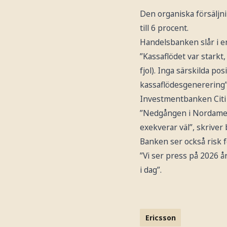
Den organiska försäljn
till 6 procent.
Handelsbanken slår i en
”Kassaflödet var starkt,
fjol). Inga särskilda p
kassaflödesgenerering”
Investmentbanken Citi 
”Nedgången i Nordameri
exekverar väl”, skriver
Banken ser också risk f
”Vi ser press på 2026 
i dag”.
Ericsson