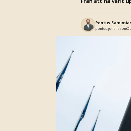
Från att ha varit u
Pontus Samimia
pontus.johansson@e