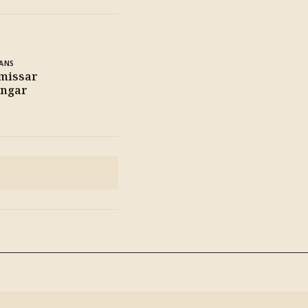
ANS
 missar
ingar