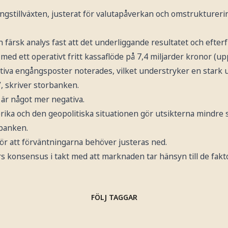
ingstillväxten, justerat för valutapåverkan och omstrukturer
 färsk analys fast att det underliggande resultatet och efterf
 med ett operativt fritt kassaflöde på 7,4 miljarder kronor (upp
ositiva engångsposter noterades, vilket understryker en stark
, skriver storbanken.
är något mer negativa.
ka och den geopolitiska situationen gör utsikterna mindre 
 banken.
ör att förväntningarna behöver justeras ned.
års konsensus i takt med att marknaden tar hänsyn till de fa
FÖLJ TAGGAR