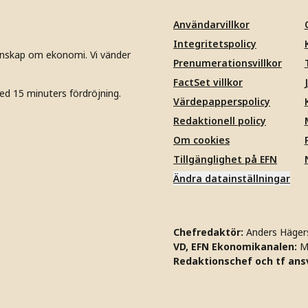
Användarvillkor
Integritetspolicy
unskap om ekonomi. Vi vänder
Prenumerationsvillkor
FactSet villkor
ed 15 minuters fördröjning.
Värdepapperspolicy
Redaktionell policy
Om cookies
Tillgänglighet på EFN
Ändra datainställningar
Chefredaktör:
Anders Häger
VD, EFN Ekonomikanalen:
M
Redaktionschef och tf ansv