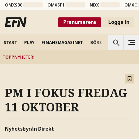
OMXS30
OMXSPI
NDX
OMXC
Prenumerera
Logga in
START
PLAY
FINANSMAGASINET
BÖRS
VETENSKAP
TOPPNYHETER
:
PM I FOKUS FREDAG
11 OKTOBER
Nyhetsbyrån Direkt