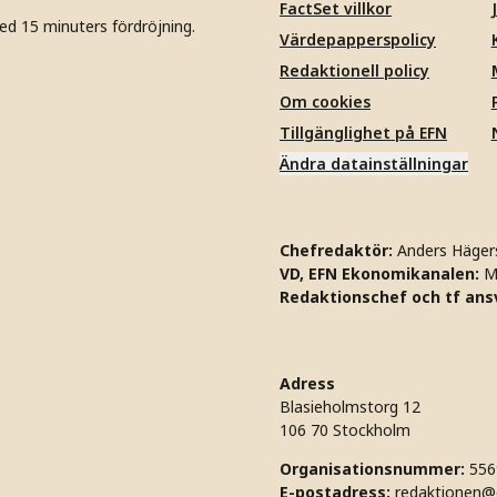
FactSet villkor
ed 15 minuters fördröjning.
Värdepapperspolicy
Redaktionell policy
Om cookies
Tillgänglighet på EFN
Ändra datainställningar
Chefredaktör:
Anders Häger
VD, EFN Ekonomikanalen:
M
Redaktionschef och tf ansv
Adress
Blasieholmstorg 12
106 70 Stockholm
Organisationsnummer:
556
E-postadress:
redaktionen@