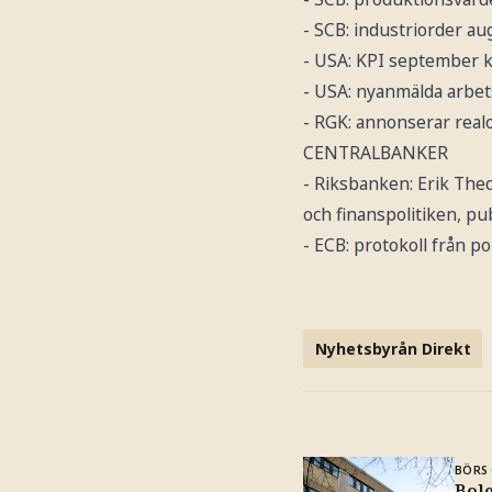
- SCB: industriorder aug
- USA: KPI september k
- USA: nyanmälda arbet
- RGK: annonserar realo
CENTRALBANKER
- Riksbanken: Erik The
och finanspolitiken, pub
- ECB: protokoll från po
Nyhetsbyrån Direkt
BÖRS 
Bole