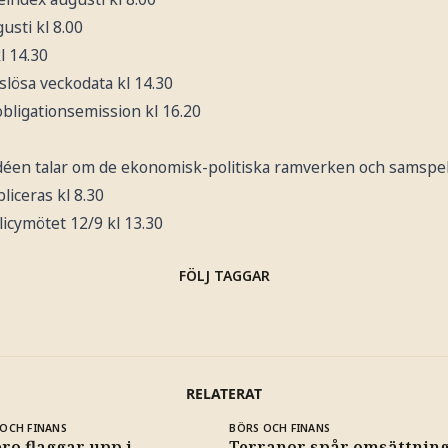
usti kl 8.00
l 14.30
slösa veckodata kl 14.30
bligationsemission kl 16.20
déen talar om de ekonomisk-politiska ramverken och samspe
liceras kl 8.30
licymötet 12/9 kl 13.30
FÖLJ TAGGAR
RELATERAT
OCH FINANS
BÖRS OCH FINANS
ro flaggar upp i
Terranor spår omsättning 