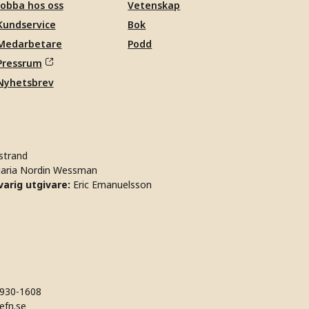
Jobba hos oss
Vetenskap
Kundservice
Bok
Medarbetare
Podd
Pressrum
Nyhetsbrev
strand
aria Nordin Wessman
arig utgivare:
Eric Emanuelsson
930-1608
efn.se