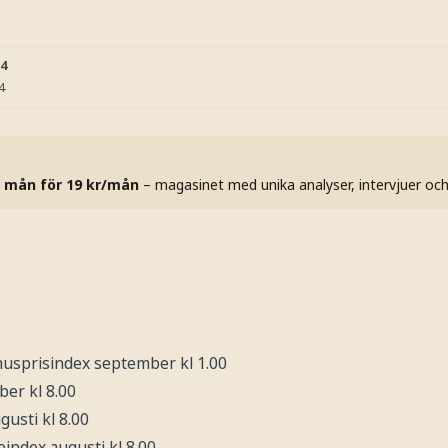
54
4
 mån för 19 kr/mån
– magasinet med unika analyser, intervjuer oc
 husprisindex september kl 1.00
er kl 8.00
gusti kl 8.00
index augusti kl 8.00