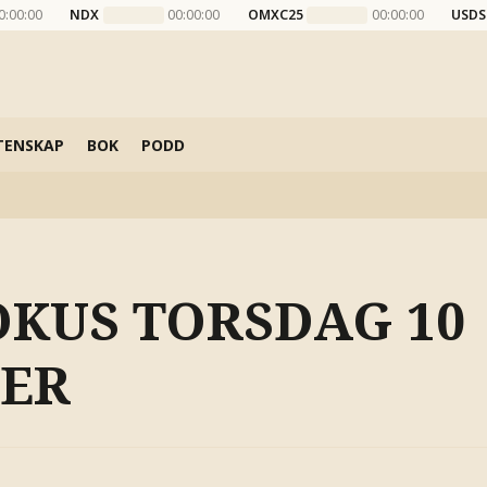
0:00:00
NDX
00:00:00
OMXC25
00:00:00
USDS
TENSKAP
BOK
PODD
OKUS TORSDAG 10
ER