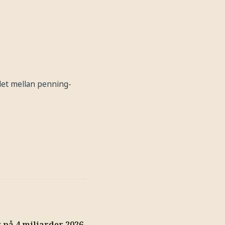
let mellan penning-
på 4 miljarder 2026