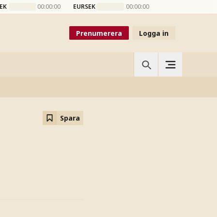
EK
00:00:00
EURSEK
00:00:00
Prenumerera
Logga in
Spara