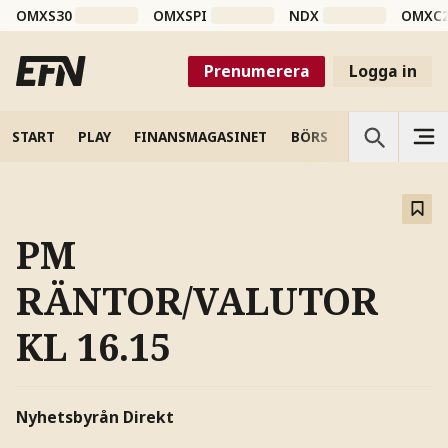
OMXS30
OMXSPI
NDX
OMXC
Prenumerera
Logga in
START
PLAY
FINANSMAGASINET
BÖRS
VETENSKAP
PM
RÄNTOR/VALUTOR
KL 16.15
Nyhetsbyrån Direkt