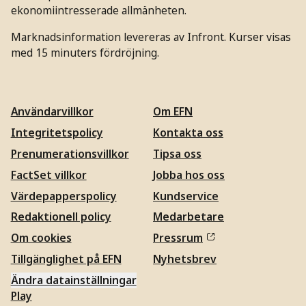
ekonomiintresserade allmänheten.
Marknadsinformation levereras av Infront. Kurser visas
med 15 minuters fördröjning.
Användarvillkor
Om EFN
Integritetspolicy
Kontakta oss
Prenumerationsvillkor
Tipsa oss
FactSet villkor
Jobba hos oss
Värdepapperspolicy
Kundservice
Redaktionell policy
Medarbetare
Om cookies
Pressrum
Tillgänglighet på EFN
Nyhetsbrev
Ändra datainställningar
Play