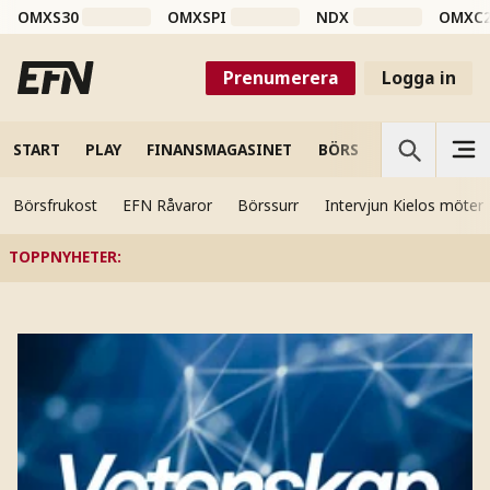
OMXS30
OMXSPI
NDX
OMXC
Prenumerera
Logga in
START
PLAY
FINANSMAGASINET
BÖRS
VETENSKAP
Börsfrukost
EFN Råvaror
Börssurr
Intervjun Kielos möter
TOPPNYHETER
: