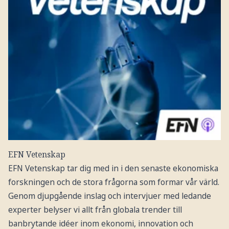
EFN Vetenskap
EFN Vetenskap tar dig med in i den senaste ekonomiska
forskningen och de stora frågorna som formar vår värld.
Genom djupgående inslag och intervjuer med ledande
experter belyser vi allt från globala trender till
banbrytande idéer inom ekonomi, innovation och