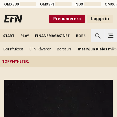
OMXS30
OMXSPI
NDX
OMXC
Prenumerera
Logga in
START
PLAY
FINANSMAGASINET
BÖRS
VETENSKAP
Börsfrukost
EFN Råvaror
Börssurr
Intervjun Kielos möt
TOPPNYHETER
: