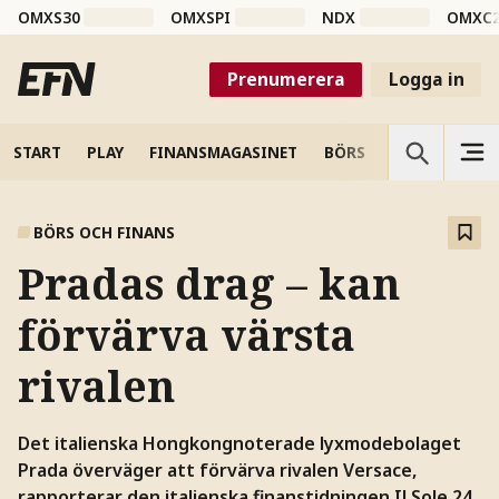
OMXS30
OMXSPI
NDX
OMXC
Prenumerera
Logga in
START
PLAY
FINANSMAGASINET
BÖRS
VETENSKAP
BÖRS OCH FINANS
Pradas drag – kan
förvärva värsta
rivalen
Det italienska Hongkongnoterade lyxmodebolaget
Prada överväger att förvärva rivalen Versace,
rapporterar den italienska finanstidningen Il Sole 24