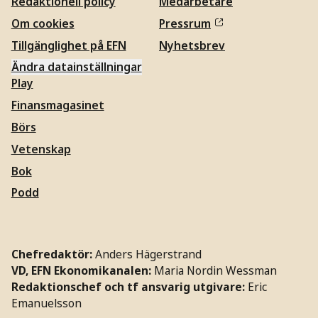
Redaktionell policy
Medarbetare
Om cookies
Pressrum
Tillgänglighet på EFN
Nyhetsbrev
Ändra datainställningar
Play
Finansmagasinet
Börs
Vetenskap
Bok
Podd
Chefredaktör:
Anders Hägerstrand
VD, EFN Ekonomikanalen:
Maria Nordin Wessman
Redaktionschef och tf ansvarig utgivare:
Eric
Emanuelsson