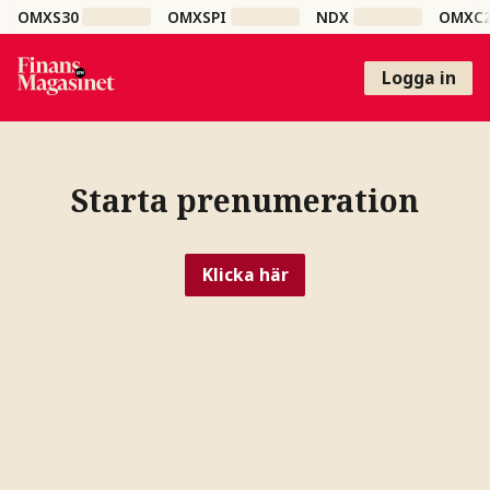
OMXS30
OMXSPI
NDX
OMXC
Logga in
Starta prenumeration
Klicka här