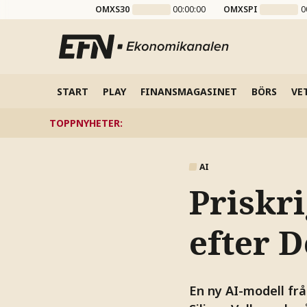
OMXS30
00:00:00
OMXSPI
0
START
PLAY
FINANSMAGASINET
BÖRS
VE
TOPPNYHETER
:
AI
Priskri
efter 
En ny AI-modell frå