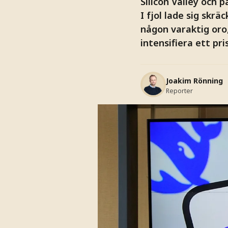
Silicon Valley och p
I fjol lade sig skr
någon varaktig oro,
intensifiera ett pr
Joakim Rönning
Reporter