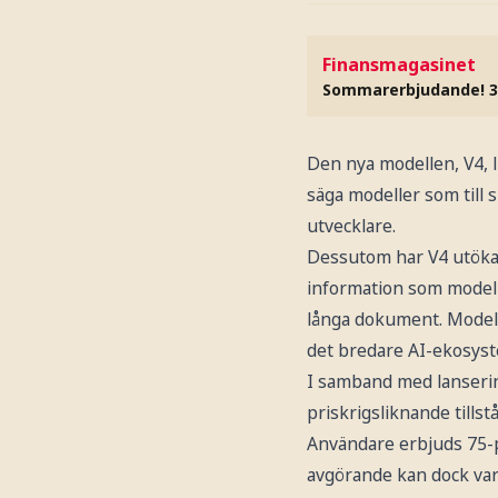
Finansmagasinet
Sommarerbjudande! 3
Den nya modellen, V4, l
säga modeller som till 
utvecklare.
Dessutom har V4 utökat 
information som modelle
långa dokument. Modell
det bredare AI-ekosyst
I samband med lanserin
priskrigsliknande till
Användare erbjuds 75-
avgörande kan dock vara