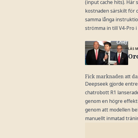
(input cache hits). Hä
kostnaden särskilt för
samma långa instruktion
strömma in till V4-Pro
LÄS 
Oro
Fick marknaden att da
Deepseek gjorde entre i
chatrobott R1 lanserad
genom en högre effektiv
genom att modellen bel
manuellt inmatad träni