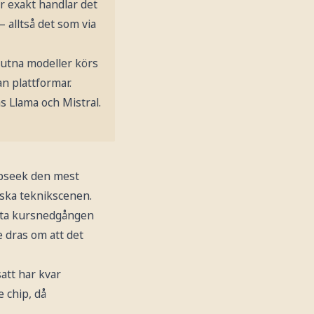
r exakt handlar det
 alltså det som via
Slutna modeller körs
n plattformar.
s Llama och Mistral.
epseek den mest
ska teknikscenen.
rsta kursnedgången
 dras om att det
att har kvar
 chip, då