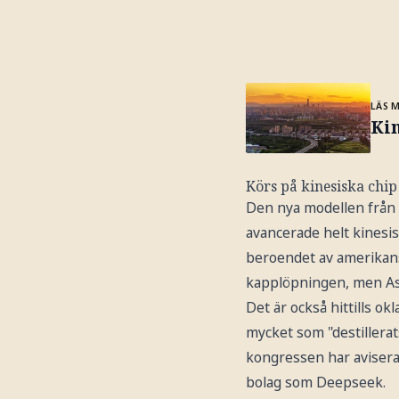
LÄS 
Kin
Körs på kinesiska chip
Den nya modellen från D
avancerade helt kinesis
beroendet av amerikans
kapplöpningen, men Asc
Det är också hittills o
mycket som "destillerat
kongressen har avisera
bolag som Deepseek.