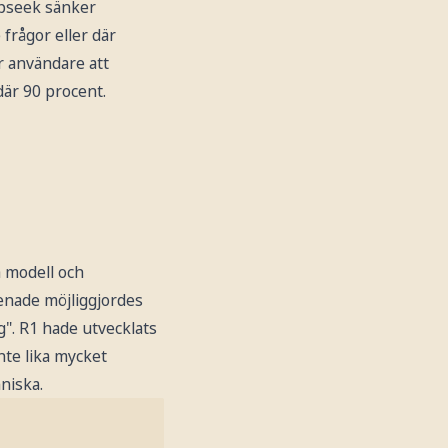
epseek sänker
frågor eller där
r användare att
där 90 procent.
a modell och
enade möjliggjordes
g". R1 hade utvecklats
nte lika mycket
niska.