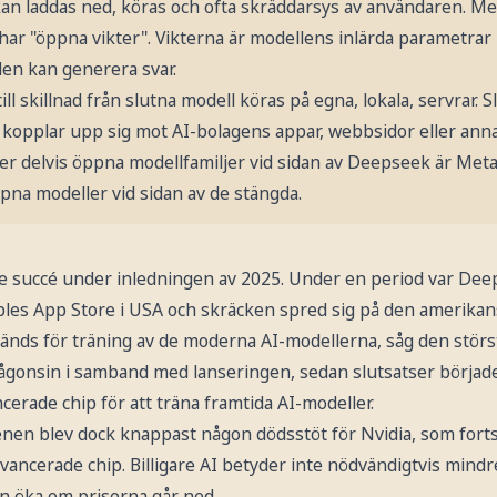
an laddas ned, köras och ofta skräddarsys av användaren. Me
har "öppna vikter". Vikterna är modellens inlärda parametrar –
len kan generera svar.
l skillnad från slutna modell köras på egna, lokala, servrar. 
kopplar upp sig mot AI-bolagens appar, webbsidor eller anna
r delvis öppna modellfamiljer vid sidan av Deepseek är Meta
pna modeller vid sidan av de stängda.
 succé under inledningen av 2025. Under en period var De
les App Store i USA och skräcken spred sig på den amerikan
nvänds för träning av de moderna AI-modellerna, såg den stö
ågonsin i samband med lanseringen, sedan slutsatser började
ncerade chip för att träna framtida AI-modeller.
nen blev dock knappast någon dödsstöt för Nvidia, som forts
ncerade chip. Billigare AI betyder inte nödvändigtvis mindre
n öka om priserna går ned.