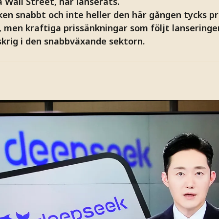
å Wall Street, har lanserats.
äcken snabbt och inte heller den här gången tycks 
 men kraftiga prissänkningar som följt lanseringe
iskrig i den snabbväxande sektorn.