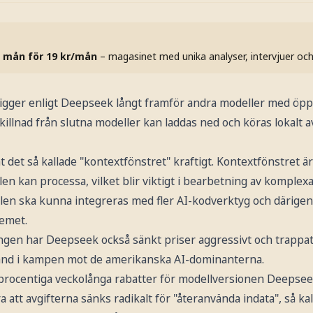
 mån för 19 kr/mån
– magasinet med unika analyser, intervjuer oc
igger enligt Deepseek långt framför andra modeller med öppna
skillnad från slutna modeller kan laddas ned och köras lokalt 
det så kallade "kontextfönstret" kraftigt. Kontextfönstret 
n kan processa, vilket blir viktigt i bearbetning av komplex
en ska kunna integreras med fler AI-kodverktyg och därigeno
emet.
gen har Deepseek också sänkt priser aggressivt och trappat
stånd i kampen mot de amerikanska AI-dominanterna.
procentiga veckolånga rabatter för modellversionen Deepse
 att avgifterna sänks radikalt för "återanvända indata", så kal