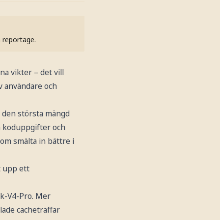
h reportage.
 vikter – det vill
av användare och
är den största mängd
a koduppgifter och
m smälta in bättre i
 upp ett
ek-V4-Pro. Mer
lade cacheträffar