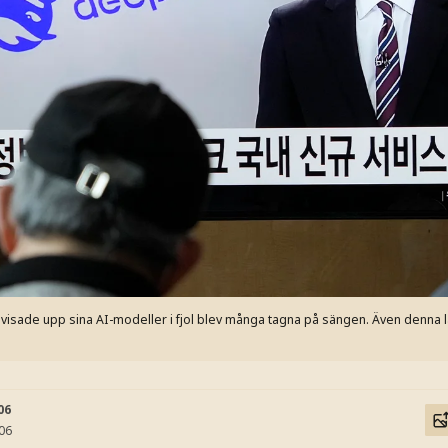
isade upp sina AI-modeller i fjol blev många tagna på sängen. Även denna l
n
06
:06