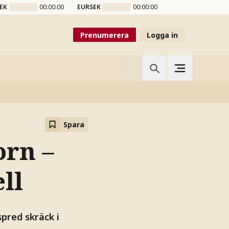
EK
00:00:00
EURSEK
00:00:00
Prenumerera
Logga in
Spara
orn –
ll
pred skräck i