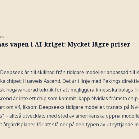
MER
as vapen i AI-kriget: Mycket lägre priser
eepseek är till skillnad från tidigare modeller anpassad till
ka chipet: Huaweis Ascend. Det är i linje med Pekings direkti
k högavancerad teknik för att möjliggöra kinesiska bolags fr
end är inte ett chip som kommit ikapp Nvidias främsta chip.
klart om V4, liksom Deepseeks tidigare modeller, tränats på Nv
s" – alltså utvecklats med stöd av amerikanska öppna modeller
t åtgärdsplaner för att slå ner på den typen av utnyttjande 