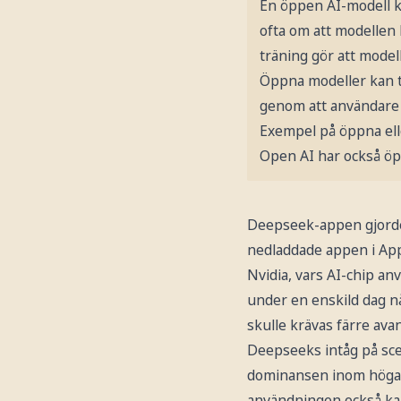
En öppen AI-modell k
ofta om att modellen 
träning gör att model
Öppna modeller kan til
genom att användare 
Exempel på öppna elle
Open AI har också öp
Deepseek-appen gjorde
nedladdade appen i App
Nvidia, vars AI-chip a
under en enskild dag n
skulle krävas färre ava
Deepseeks intåg på sce
dominansen inom högava
användningen också ka