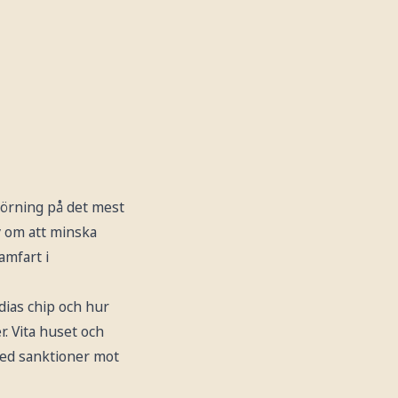
 körning på det mest
v om att minska
amfart i
idias chip och hur
. Vita huset och
med sanktioner mot