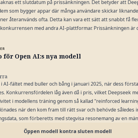
r saknas ett slutdatum på prissänkningen. Det betyder att De
 dem som bygger appar där många användare skickar liknande 
er återanvänds ofta. Detta kan vara ett sätt att snabbt få fle
 i konkurrensen med andra AI-plattformar. Prissänkningen är 
MER
 för Open AI:s nya modell
rra
 AI-fältet med buller och bång i januari 2025, när dess först
es. Konkurrensfördelen låg även då i pris, vilket Deepseek m
itet i modellens träning genom så kallad "reinforced learnin
önades när den kom fram till rätt svar och behövde således i
ngsdata, som förberetts med stegvisa resonemang av en män
Öppen modell kontra sluten modell