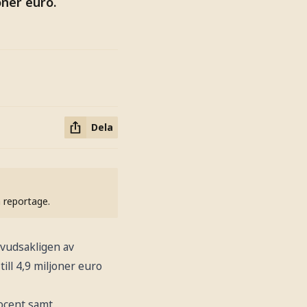
oner euro.
Dela
h reportage.
uvudsakligen av
ll 4,9 miljoner euro
rocent samt