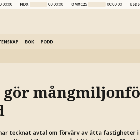
0:00:00
NDX
00:00:00
OMXC25
00:00:00
USDS
TENSKAP
BOK
PODD
 gör mångmiljonfö
d
har tecknat avtal om förvärv av åtta fastigheter i