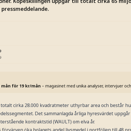
ner. Köpeskillingen uppgår till totalt cirka 65 milj
t pressmeddelande.
9
9
 mån för 19 kr/mån
– magasinet med unika analyser, intervjuer oc
 totalt cirka 28.000 kvadratmeter uthyrbar area och består h
edelssegmentet. Det sammanlagda årliga hyresvärdet uppgår ti
terstående kontraktstid (WAULT) om elva år.
örvärven öka bolagets andel livsmedel i portföljen till 48 p