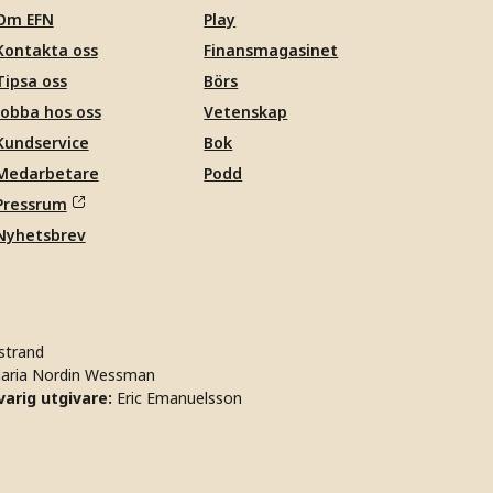
Om EFN
Play
Kontakta oss
Finansmagasinet
Tipsa oss
Börs
Jobba hos oss
Vetenskap
Kundservice
Bok
Medarbetare
Podd
Pressrum
Nyhetsbrev
strand
aria Nordin Wessman
arig utgivare:
Eric Emanuelsson