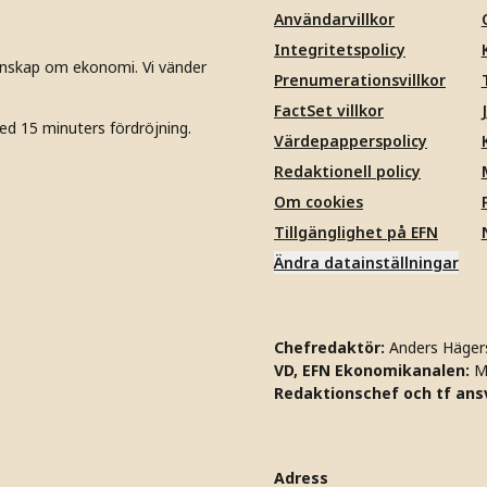
Användarvillkor
Integritetspolicy
unskap om ekonomi. Vi vänder
Prenumerationsvillkor
FactSet villkor
ed 15 minuters fördröjning.
Värdepapperspolicy
Redaktionell policy
Om cookies
Tillgänglighet på EFN
Ändra datainställningar
Chefredaktör:
Anders Häger
VD, EFN Ekonomikanalen:
M
Redaktionschef och tf ansv
Adress