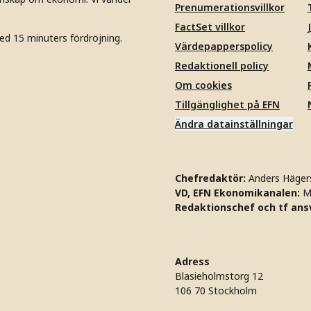
Prenumerationsvillkor
FactSet villkor
ed 15 minuters fördröjning.
Värdepapperspolicy
Redaktionell policy
Om cookies
Tillgänglighet på EFN
Ändra datainställningar
Chefredaktör:
Anders Häger
VD, EFN Ekonomikanalen:
M
Redaktionschef och tf ansv
Adress
Blasieholmstorg 12
106 70 Stockholm