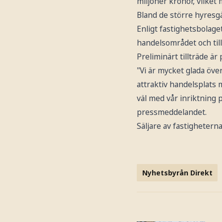
miljoner kronor, vilket 
Bland de större hyresg
Enligt fastighetsbolage
handelsområdet och till
Preliminärt tillträde är
"Vi är mycket glada öve
attraktiv handelsplats
väl med vår inriktning
pressmeddelandet.
Säljare av fastigheter
Nyhetsbyrån Direkt