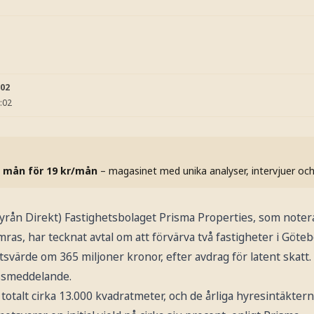
:02
:02
 mån för 19 kr/mån
– magasinet med unika analyser, intervjuer oc
n Direkt) Fastighetsbolaget Prisma Properties, som noter
as, har tecknat avtal om att förvärva två fastigheter i Götebor
svärde om 365 miljoner kronor, efter avdrag för latent skatt.
essmeddelande.
totalt cirka 13.000 kvadratmeter, och de årliga hyresintäkterna