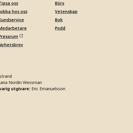
Tipsa oss
Börs
Jobba hos oss
Vetenskap
Kundservice
Bok
Medarbetare
Podd
Pressrum
Nyhetsbrev
strand
aria Nordin Wessman
arig utgivare:
Eric Emanuelsson