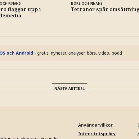
OCH FINANS
BÖRS OCH FINANS
ro flaggar upp i
Terranor spår omsättning 
demedia
iOS och Android
- gratis: nyheter, analyser, börs, video, podd
NÄSTA ARTIKEL
Användarvillkor
Integritetspolicy
unskap om ekonomi. Vi vänder