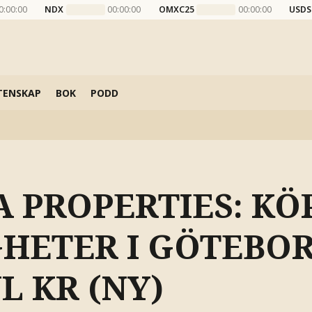
0:00:00
NDX
00:00:00
OMXC25
00:00:00
USDS
TENSKAP
BOK
PODD
A PROPERTIES: KÖ
GHETER I GÖTEBO
L KR (NY)