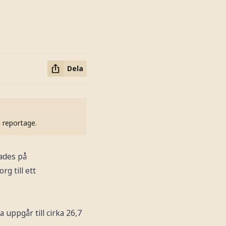
Dela
h reportage.
ades på
g till ett
 uppgår till cirka 26,7