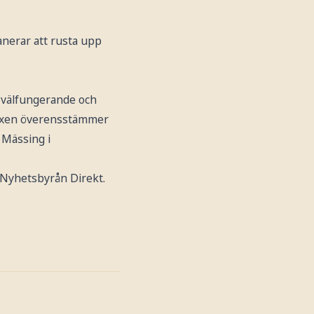
anerar att rusta upp
n välfungerande och
tmixen överensstämmer
 Mässing i
 Nyhetsbyrån Direkt.