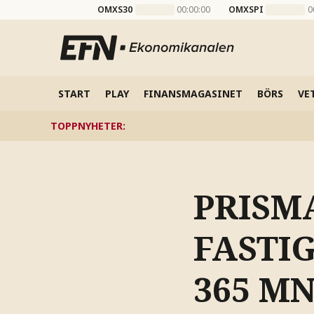
OMXS30
00:00:00
OMXSPI
0
START
PLAY
FINANSMAGASINET
BÖRS
VE
TOPPNYHETER
:
PRISM
FASTI
365 MN