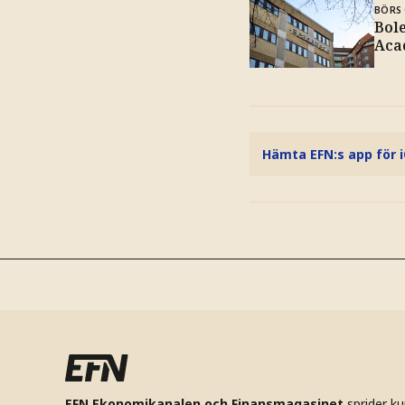
BÖRS 
Bole
Aca
Hämta EFN:s app för 
EFN Ekonomikanalen och Finansmagasinet
sprider k