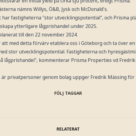
motsvarar en initial yield på cirka sju procent, enligt Prisma.
ästerna nämns Willys, Ö&B, Jysk och McDonald's.
t har fastigheterna "stor utvecklingspotential", och Prisma pl
skapa ytterligare lågprishandel under 2025.
 planerat till den 22 november 2024.
r att med detta förvärv etablera oss i Göteborg och ta över e
 med stor utvecklingspotential. Fastigheterna och hyresgäs
 på lågprishandel", kommenterar Prisma Properties vd Fredrik
na är privatpersoner genom bolag uppger Fredrik Mässing för
FÖLJ TAGGAR
RELATERAT