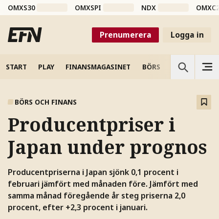
OMXS30
OMXSPI
NDX
OMXC
Prenumerera
Logga in
START
PLAY
FINANSMAGASINET
BÖRS
VETENSKAP
BÖRS OCH FINANS
Producentpriser i
Japan under prognos
Producentpriserna i Japan sjönk 0,1 procent i
februari jämfört med månaden före. Jämfört med
samma månad föregående år steg priserna 2,0
procent, efter +2,3 procent i januari.