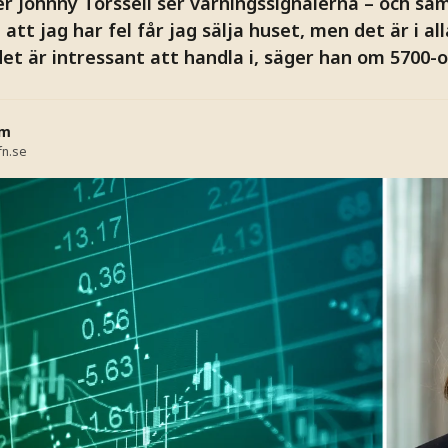
r Johnny Torssell ser varningssignalerna – och sam
g att jag har fel får jag sälja huset, men det är i a
det är intressant att handla i, säger han om 5700-
öm
fn.se