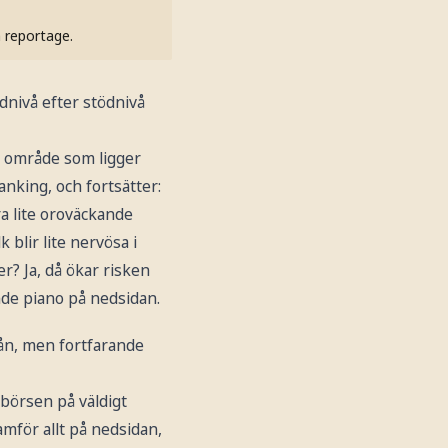
h reportage.
dnivå efter stödnivå
ta område som ligger
anking, och fortsätter:
a lite oroväckande
 blir lite nervösa i
er? Ja, då ökar risken
ande piano på nedsidan.
vån, men fortfarande
 börsen på väldigt
amför allt på nedsidan,