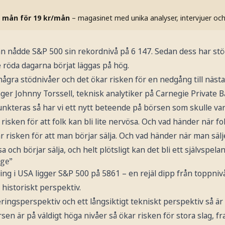
 mån för 19 kr/mån
– magasinet med unika analyser, intervjuer oc
an nådde S&P 500 sin rekordnivå på 6 147. Sedan dess har stö
e röda dagarna börjat läggas på hög.
några stödnivåer och det ökar risken för en nedgång till näs
ger Johnny Torssell, teknisk analytiker på Carnegie Private B
nkteras så har vi ett nytt beteende på börsen som skulle var
risken för att folk kan bli lite nervösa. Och vad händer när folk
ar risken för att man börjar sälja. Och vad händer när man sälj
sa och börjar sälja, och helt plötsligt kan det bli ett självspel
äge”
ng i USA ligger S&P 500 på 5861 – en rejäl dipp från toppni
 historiskt perspektiv.
eringsperspektiv och ett långsiktigt tekniskt perspektiv så är
sen är på väldigt höga nivåer så ökar risken för stora slag, fr