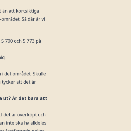
 än att kortsiktiga
-området. Så där är vi
 5 700 och 5 773 på
mig.
a i det området. Skulle
g tycker att det är
a ut? Är det bara att
tt det är överköpt och
n inte ska ha alldeles
na fortfarande pekar