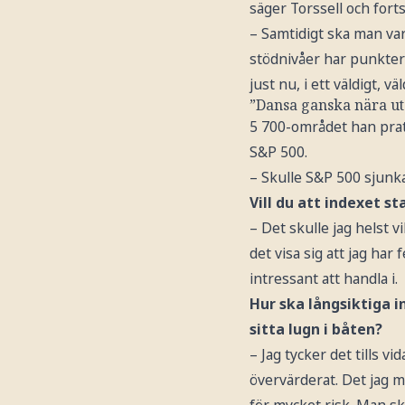
säger Torssell och forts
– Samtidigt ska man var
stödnivåer har punktera
just nu, i ett väldigt, 
”Dansa ganska nära u
5 700-området han pr
S&P 500.
– Skulle S&P 500 sjunka
Vill du att indexet s
– Det skulle jag helst vi
det visa sig att jag har 
intressant att handla i.
Hur ska långsiktiga i
sitta lugn i båten?
– Jag tycker det tills 
övervärderat. Det jag 
för mycket risk. Man s