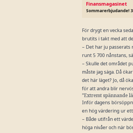
Finansmagasinet
Sommarerbjudande! 3
För drygt en vecka sed
brutits i takt med att d
– Det har ju passerats 
runt 5 700 nånstans, sä
– Skulle det området pu
måste jag säga. Då ökar 
det här läget? Jo, då ök
för att andra blir nervö
”Extremt spännande l
Inför dagens börsöppni
en hög värdering ur ett
– Både utifrån ett värd
höga nivåer och när bör