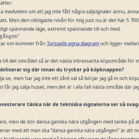
ätter:
a medveten om att jag inte fått några säljsignaler ännu, annat
ts. Men den viktigaste nivån för mig just nu är det här 5 700
väldigt spännande läge, extremt spännande till och med.
tgången”
atar om kommer från
Torssells egna diagram
och ligger mellan
 till det området så är det nästa intressanta köpområde för 
tabiliserar sig där innan du trycker på köpknappen?
lja se, men har jag inte ett sånt val så börjar jag gå in och köp
fel får jag sälja huset, men det är i alla fall nästa område där ja
nvesterare tänka när de tekniska signalerna ser så svag
vidare, men de bör dansa ganska nära utgången med tanke på a
menar med att man ska ”dansa ganska nära utgången” är att ma
ka fortfarande vara med på börsen eftersom de långa trender