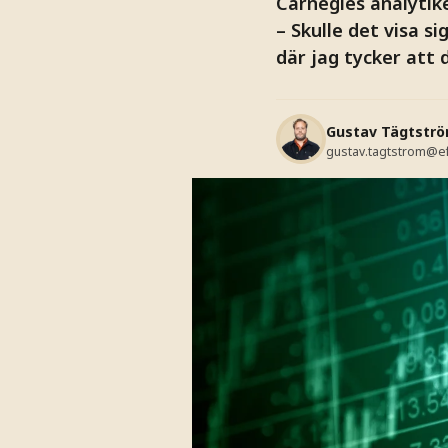
Carnegies analytike
– Skulle det visa si
där jag tycker att 
Gustav Tägtstr
gustav.tagtstrom@e