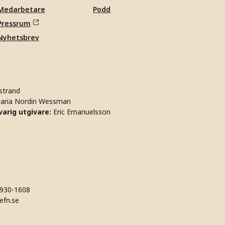
Medarbetare
Podd
Pressrum
Nyhetsbrev
strand
aria Nordin Wessman
arig utgivare:
Eric Emanuelsson
930-1608
efn.se