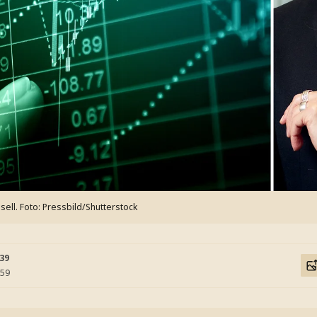
sell.
Foto: Pressbild/Shutterstock
:39
:59