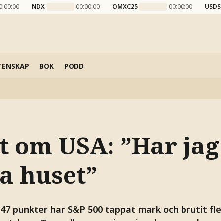
0:00:00
NDX
00:00:00
OMXC25
00:00:00
USDS
TENSKAP
BOK
PODD
t om USA: ”Har jag 
ja huset”
147 punkter har S&P 500 tappat mark och brutit fle