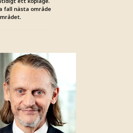
tidigt ett köpläge.
lla fall nästa område
området.