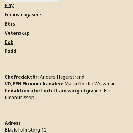
Play
Finansmagasinet
Börs
Vetenskap
Bok
Podd
Chefredaktör:
Anders Hägerstrand
VD, EFN Ekonomikanalen:
Maria Nordin Wessman
Redaktionschef och tf ansvarig utgivare:
Eric
Emanuelsson
Adress
Blasieholmstorg 12