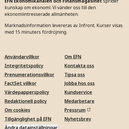
EFN Ekonomikanalen och Finansmagasinet
sprider
kunskap om ekonomi. Vi vänder oss till den
ekonomiintresserade allmänheten.
Marknadsinformation levereras av Infront. Kurser visas
med 15 minuters fördröjning.
Användarvillkor
Om EFN
Integritetspolicy
Kontakta oss
Prenumerationsvillkor
Tipsa oss
FactSet villkor
Jobba hos oss
Värdepapperspolicy
Kundservice
Redaktionell policy
Medarbetare
Om cookies
Pressrum
Tillgänglighet på EFN
Nyhetsbrev
Ändra datainställningar