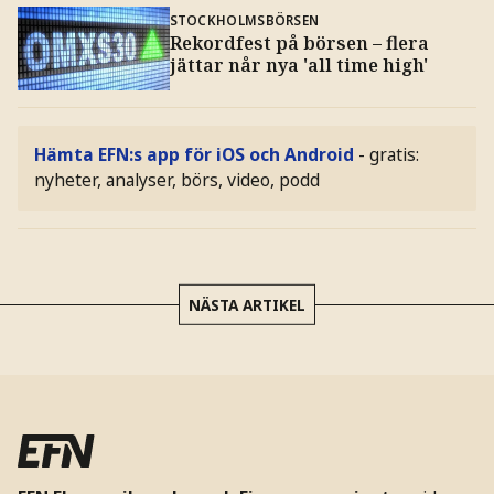
STOCKHOLMSBÖRSEN
Rekordfest på börsen – flera
jättar når nya 'all time high'
Hämta EFN:s app för iOS och Android
- gratis:
nyheter, analyser, börs, video, podd
NÄSTA ARTIKEL