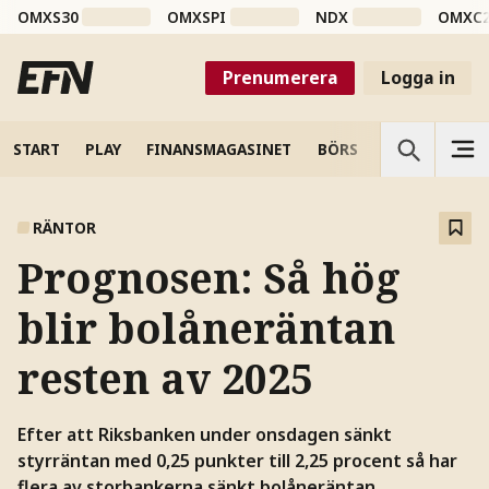
OMXS30
OMXSPI
NDX
OMXC
Prenumerera
Logga in
START
PLAY
FINANSMAGASINET
BÖRS
VETENSKAP
RÄNTOR
Prognosen: Så hög
blir bolåneräntan
resten av 2025
Efter att Riksbanken under onsdagen sänkt
styrräntan med 0,25 punkter till 2,25 procent så har
flera av storbankerna sänkt bolåneräntan.