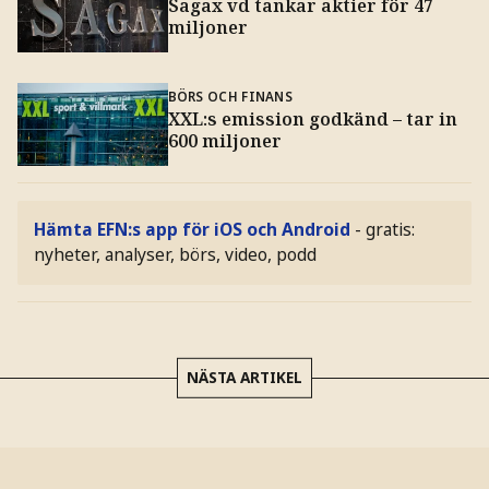
Sagax vd tankar aktier för 47
miljoner
BÖRS OCH FINANS
XXL:s emission godkänd – tar in
600 miljoner
Hämta EFN:s app för iOS och Android
- gratis:
nyheter, analyser, börs, video, podd
NÄSTA ARTIKEL