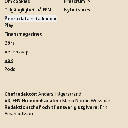
Om cookies
Pressrum
Tillgänglighet på EFN
Nyhetsbrev
Ändra datainställningar
Play
Finansmagasinet
Börs
Vetenskap
Bok
Podd
Chefredaktör:
Anders Hägerstrand
VD, EFN Ekonomikanalen:
Maria Nordin Wessman
Redaktionschef och tf ansvarig utgivare:
Eric
Emanuelsson