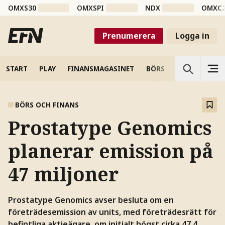
OMXS30
OMXSPI
NDX
OMXC
Prenumerera
Logga in
START
PLAY
FINANSMAGASINET
BÖRS
VETENSKAP
BÖRS OCH FINANS
Prostatype Genomics
planerar emission på
47 miljoner
Prostatype Genomics avser besluta om en
företrädesemission av units, med företrädesrätt för
befintliga aktieägare, om initialt högst cirka 47,4