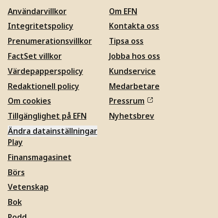
Användarvillkor
Om EFN
Integritetspolicy
Kontakta oss
Prenumerationsvillkor
Tipsa oss
FactSet villkor
Jobba hos oss
Värdepapperspolicy
Kundservice
Redaktionell policy
Medarbetare
Om cookies
Pressrum
Tillgänglighet på EFN
Nyhetsbrev
Ändra datainställningar
Play
Finansmagasinet
Börs
Vetenskap
Bok
Podd