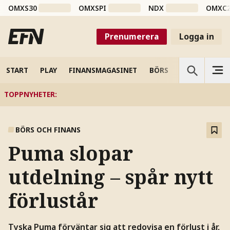
OMXS30
OMXSPI
NDX
OMXC
Prenumerera
Logga in
START
PLAY
FINANSMAGASINET
BÖRS
VETENSKAP
TOPPNYHETER
:
BÖRS OCH FINANS
Puma slopar
utdelning – spår nytt
förlustår
Tyska Puma förväntar sig att redovisa en förlust i år,