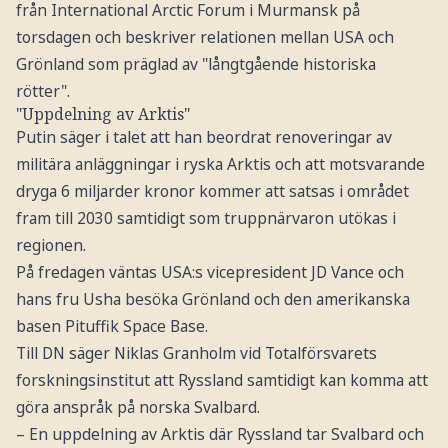
från International Arctic Forum i Murmansk på
torsdagen och beskriver relationen mellan USA och
Grönland som präglad av "långtgående historiska
rötter".
"Uppdelning av Arktis"
Putin säger i talet att han beordrat renoveringar av
militära anläggningar i ryska Arktis och att motsvarande
dryga 6 miljarder kronor kommer att satsas i området
fram till 2030 samtidigt som truppnärvaron utökas i
regionen.
På fredagen väntas USA:s vicepresident JD Vance och
hans fru Usha besöka Grönland och den amerikanska
basen Pituffik Space Base.
Till DN säger Niklas Granholm vid Totalförsvarets
forskningsinstitut att Ryssland samtidigt kan komma att
göra anspråk på norska Svalbard.
– En uppdelning av Arktis där Ryssland tar Svalbard och