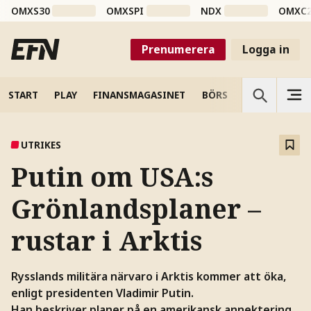
OMXS30
OMXSPI
NDX
OMXC
Prenumerera
Logga in
START
PLAY
FINANSMAGASINET
BÖRS
VETENSKAP
UTRIKES
Putin om USA:s
Grönlandsplaner –
rustar i Arktis
Rysslands militära närvaro i Arktis kommer att öka,
enligt presidenten Vladimir Putin.
Han beskriver planer på en amerikansk annektering