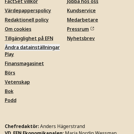
FactSet villkor
Jobba hos oss
Värdepapperspolicy
Kundservice
Redaktionell policy
Medarbetare
Om cookies
Pressrum
Tillgänglighet på EFN
Nyhetsbrev
Ändra datainställningar
Play
Finansmagasinet
Börs
Vetenskap
Bok
Podd
Chefredaktör:
Anders Hägerstrand
VD, EFN Ekonomikanalen:
Maria Nordin Wessman