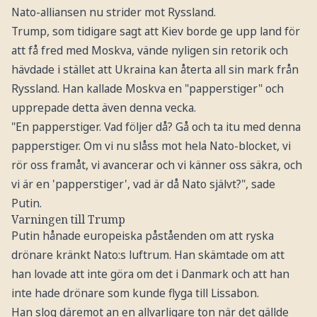
Nato-alliansen nu strider mot Ryssland.
Trump, som tidigare sagt att Kiev borde ge upp land för
att få fred med Moskva, vände nyligen sin retorik och
hävdade i stället att Ukraina kan återta all sin mark från
Ryssland. Han kallade Moskva en "papperstiger" och
upprepade detta även denna vecka.
"En papperstiger. Vad följer då? Gå och ta itu med denna
papperstiger. Om vi nu slåss mot hela Nato-blocket, vi
rör oss framåt, vi avancerar och vi känner oss säkra, och
vi är en 'papperstiger', vad är då Nato självt?", sade
Putin.
Varningen till Trump
Putin hånade europeiska påståenden om att ryska
drönare kränkt Nato:s luftrum. Han skämtade om att
han lovade att inte göra om det i Danmark och att han
inte hade drönare som kunde flyga till Lissabon.
Han slog däremot an en allvarligare ton när det gällde