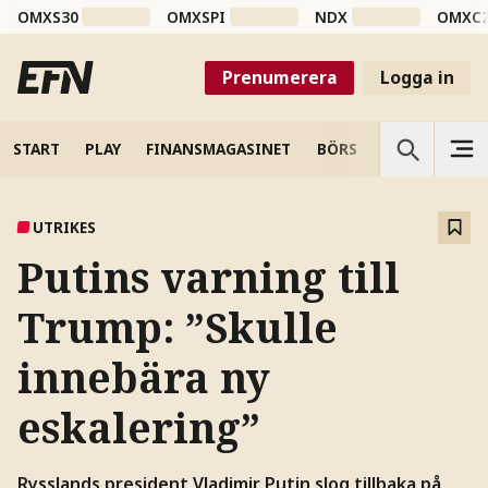
OMXS30
OMXSPI
NDX
OMXC
Prenumerera
Logga in
START
PLAY
FINANSMAGASINET
BÖRS
VETENSKAP
UTRIKES
Putins varning till
Trump: ”Skulle
innebära ny
eskalering”
Rysslands president Vladimir Putin slog tillbaka på