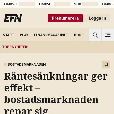
OMXS30
OMXSPI
NDX
OMXC
Prenumerera
Logga in
START
PLAY
FINANSMAGASINET
BÖRS
VETENSKAP
TOPPNYHETER
:
BOSTADSMARKNADEN
Räntesänkningar ger
effekt –
bostadsmarknaden
repar sig