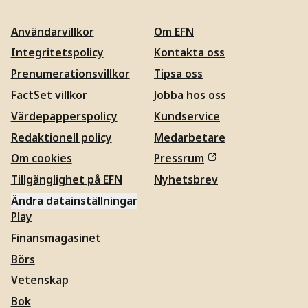
Användarvillkor
Om EFN
Integritetspolicy
Kontakta oss
Prenumerationsvillkor
Tipsa oss
FactSet villkor
Jobba hos oss
Värdepapperspolicy
Kundservice
Redaktionell policy
Medarbetare
Om cookies
Pressrum
Tillgänglighet på EFN
Nyhetsbrev
Ändra datainställningar
Play
Finansmagasinet
Börs
Vetenskap
Bok