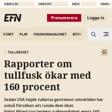
OMXS30
OMXSPI
NDX
OMXC
Prenumerera
Logga in
START
PLAY
FINANSMAGASINET
BÖRS
VETENSKAP
TULLKRIGET
Rapporter om
tullfusk ökar med
160 procent
Sedan USA höjde tullarna gentemot omvärlden har
också försöken att runda dem ökat.
Enligt Wired tog landets tullmyndighet emot 160