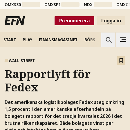
OMXS30
OMXSPI
NDX
OMXC
Prenumerera
Logga in
START
PLAY
FINANSMAGASINET
BÖRS
VETENSKAP
WALL STREET
Rapportlyft för
Fedex
Det amerikanska logistikbolaget Fedex steg omkring
1,5 procent i den amerikanska efterhandeln på
bolagets rapport för det tredje kvartalet 2026 i det
brutna räkenskapsåret. Både bolagets vinst per
aktie och intäkter kom in över analytikers