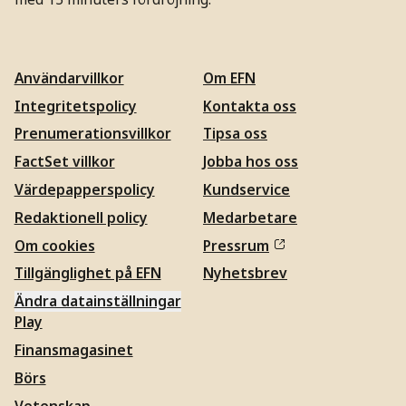
Användarvillkor
Om EFN
Integritetspolicy
Kontakta oss
Prenumerationsvillkor
Tipsa oss
FactSet villkor
Jobba hos oss
Värdepapperspolicy
Kundservice
Redaktionell policy
Medarbetare
Om cookies
Pressrum
Tillgänglighet på EFN
Nyhetsbrev
Ändra datainställningar
Play
Finansmagasinet
Börs
Vetenskap