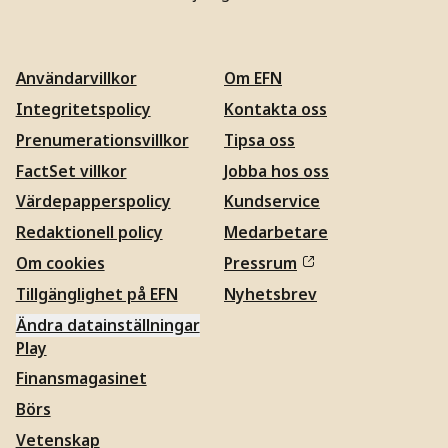
Användarvillkor
Om EFN
Integritetspolicy
Kontakta oss
Prenumerationsvillkor
Tipsa oss
FactSet villkor
Jobba hos oss
Värdepapperspolicy
Kundservice
Redaktionell policy
Medarbetare
Om cookies
Pressrum
Tillgänglighet på EFN
Nyhetsbrev
Ändra datainställningar
Play
Finansmagasinet
Börs
Vetenskap