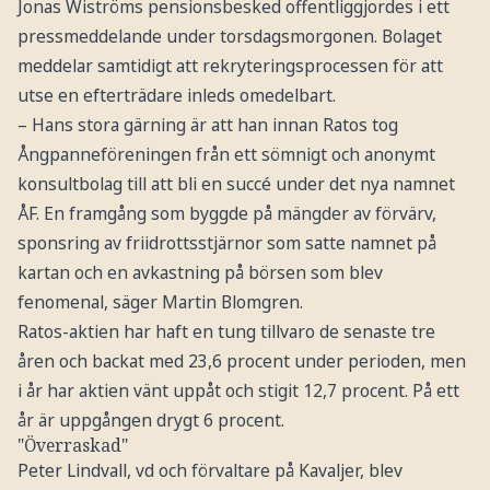
Jonas Wiströms pensionsbesked offentliggjordes i ett
pressmeddelande under torsdagsmorgonen. Bolaget
meddelar samtidigt att rekryteringsprocessen för att
utse en efterträdare inleds omedelbart.
– Hans stora gärning är att han innan Ratos tog
Ångpanneföreningen från ett sömnigt och anonymt
konsultbolag till att bli en succé under det nya namnet
ÅF. En framgång som byggde på mängder av förvärv,
sponsring av friidrottsstjärnor som satte namnet på
kartan och en avkastning på börsen som blev
fenomenal, säger Martin Blomgren.
Ratos-aktien har haft en tung tillvaro de senaste tre
åren och backat med 23,6 procent under perioden, men
i år har aktien vänt uppåt och stigit 12,7 procent. På ett
år är uppgången drygt 6 procent.
"Överraskad"
Peter Lindvall, vd och förvaltare på Kavaljer, blev