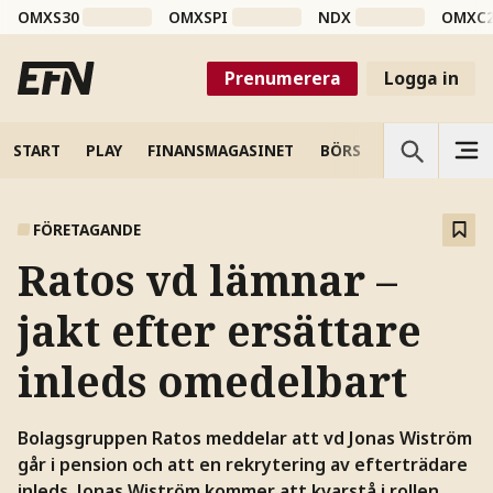
OMXS30
OMXSPI
NDX
OMXC
Prenumerera
Logga in
START
PLAY
FINANSMAGASINET
BÖRS
VETENSKAP
FÖRETAGANDE
Ratos vd lämnar –
jakt efter ersättare
inleds omedelbart
Bolagsgruppen Ratos meddelar att vd Jonas Wiström
går i pension och att en rekrytering av efterträdare
inleds. Jonas Wiström kommer att kvarstå i rollen