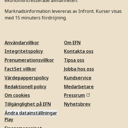
ekonomiintresserade allmänheten.
Marknadsinformation levereras av Infront. Kurser visas
med 15 minuters fördröjning.
Användarvillkor
Om EFN
Integritetspolicy
Kontakta oss
Prenumerationsvillkor
Tipsa oss
FactSet villkor
Jobba hos oss
Värdepapperspolicy
Kundservice
Redaktionell policy
Medarbetare
Om cookies
Pressrum
Tillgänglighet på EFN
Nyhetsbrev
Ändra datainställningar
Play