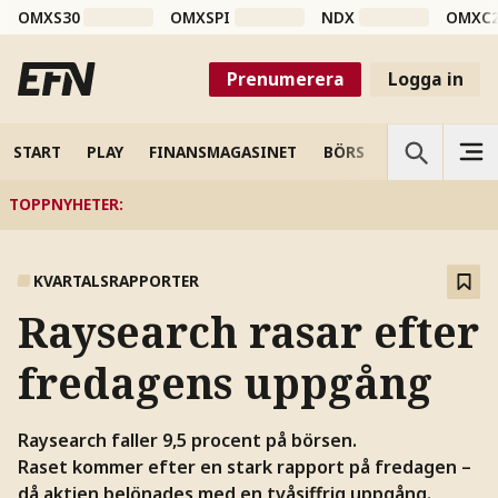
OMXS30
OMXSPI
NDX
OMXC
Prenumerera
Logga in
START
PLAY
FINANSMAGASINET
BÖRS
VETENSKAP
TOPPNYHETER
:
KVARTALSRAPPORTER
Raysearch rasar efter
fredagens uppgång
Raysearch faller 9,5 procent på börsen.
Raset kommer efter en stark rapport på fredagen –
då aktien belönades med en tvåsiffrig uppgång.