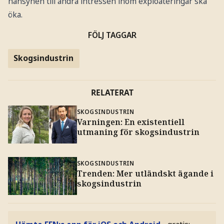
hänsynen till andra intressen inom exploateringar ska
öka.
FÖLJ TAGGAR
Skogsindustrin
RELATERAT
SKOGSINDUSTRIN
Varningen: En existentiell
utmaning för skogsindustrin
SKOGSINDUSTRIN
Trenden: Mer utländskt ägande i
skogsindustrin