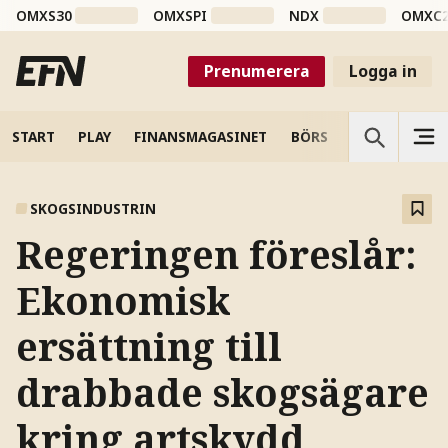
OMXS30
OMXSPI
NDX
OMXC
Prenumerera
Logga in
START
PLAY
FINANSMAGASINET
BÖRS
VETENSKAP
SKOGSINDUSTRIN
Regeringen föreslår:
Ekonomisk
ersättning till
drabbade skogsägare
kring artskydd