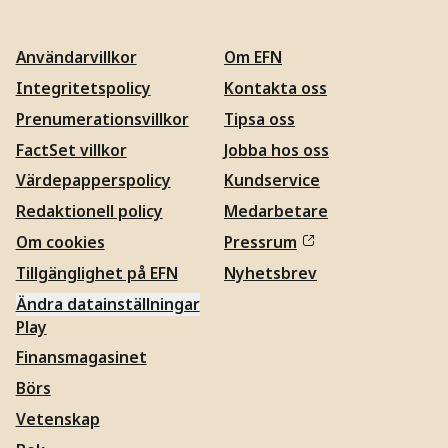
Användarvillkor
Om EFN
Integritetspolicy
Kontakta oss
Prenumerationsvillkor
Tipsa oss
FactSet villkor
Jobba hos oss
Värdepapperspolicy
Kundservice
Redaktionell policy
Medarbetare
Om cookies
Pressrum
Tillgänglighet på EFN
Nyhetsbrev
Ändra datainställningar
Play
Finansmagasinet
Börs
Vetenskap