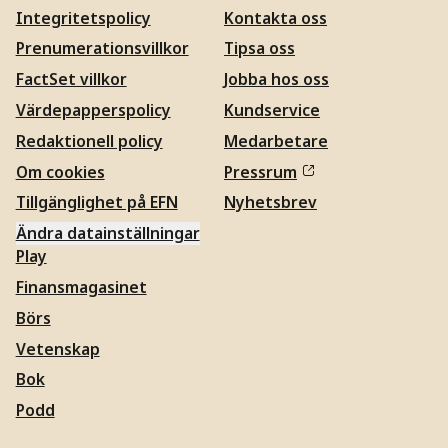
Integritetspolicy
Kontakta oss
Prenumerationsvillkor
Tipsa oss
FactSet villkor
Jobba hos oss
Värdepapperspolicy
Kundservice
Redaktionell policy
Medarbetare
Om cookies
Pressrum
Tillgänglighet på EFN
Nyhetsbrev
Ändra datainställningar
Play
Finansmagasinet
Börs
Vetenskap
Bok
Podd