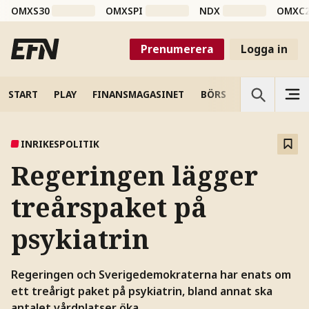
OMXS30
OMXSPI
NDX
OMXC
Prenumerera
Logga in
START
PLAY
FINANSMAGASINET
BÖRS
VETENSKAP
INRIKESPOLITIK
Regeringen lägger
treårspaket på
psykiatrin
Regeringen och Sverigedemokraterna har enats om
ett treårigt paket på psykiatrin, bland annat ska
antalet vårdplatser öka.