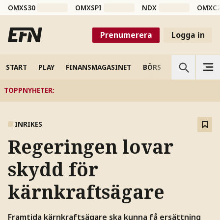
OMXS30
OMXSPI
NDX
OMXC
Prenumerera
Logga in
START
PLAY
FINANSMAGASINET
BÖRS
VETENSKAP
TOPPNYHETER
:
INRIKES
Regeringen lovar
skydd för
kärnkraftsägare
Framtida kärnkraftsägare ska kunna få ersättning