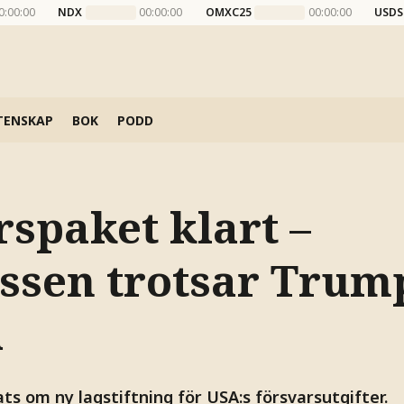
0:00:00
NDX
00:00:00
OMXC25
00:00:00
USDS
TENSKAP
BOK
PODD
rspaket klart –
ssen trotsar Trum
a
s om ny lagstiftning för USA:s försvarsutgifter.