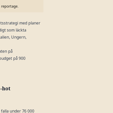
h reportage.
tsstrategi med planer
igt som läckta
talien, Ungern,
aten på
 budget på 900
-hot
 falla under 76 000