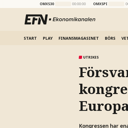
OMXS30
00:00:00
OMXSPI
0
START
PLAY
FINANSMAGASINET
BÖRS
VE
UTRIKES
Försva
kongre
Europ
Kongressen har enat