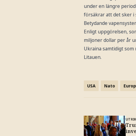
under en längre period
försäkrar att det sker 
Betydande vapensystem f
Enligt uppgörelsen, so
miljoner dollar per år 
Ukraina samtidigt som
Litauen.
USA
Nato
Euro
UTRI
Trum
inv