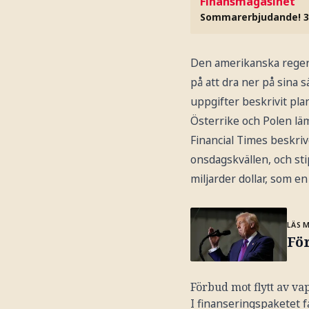
Finansmagasinet
Sommarerbjudande! 3
Den amerikanska regeri
på att dra ner på sina
uppgifter beskrivit pla
Österrike och Polen lä
Financial Times beskri
onsdagskvällen, och st
miljarder dollar, som e
LÄS 
För
Förbud mot flytt av v
I finanseringspaketet f