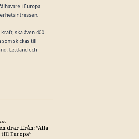
fälhavare i Europa
kerhetsintressen.
kraft, ska även 400
 som skickas till
nd, Lettland och
ANS
n drar ifrån: ”Alla
 till Europa”