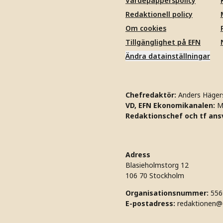
Värdepapperspolicy
Redaktionell policy
Om cookies
Tillgänglighet på EFN
Ändra datainställningar
Chefredaktör:
Anders Häger
VD, EFN Ekonomikanalen:
M
Redaktionschef och tf ansv
Adress
Blasieholmstorg 12
106 70 Stockholm
Organisationsnummer:
556
E-postadress:
redaktionen@