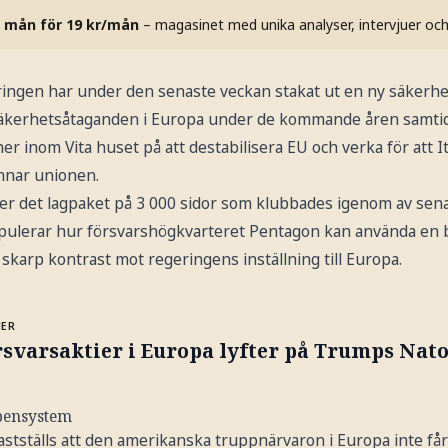
 mån för 19 kr/mån
– magasinet med unika analyser, intervjuer oc
ngen har under den senaste veckan stakat ut en ny säkerhe
 säkerhetsåtaganden i Europa under de kommande åren samtid
ner inom Vita huset på att destabilisera EU och verka för att I
mnar unionen.
ver det lagpaket på 3 000 sidor som klubbades igenom av sen
ipulerar hur försvarshögkvarteret Pentagon kan använda en
n skarp kontrast mot regeringens inställning till Europa.
MER
svarsaktier i Europa lyfter på Trumps Nato
apensystem
astställs att den amerikanska truppnärvaron i Europa inte får