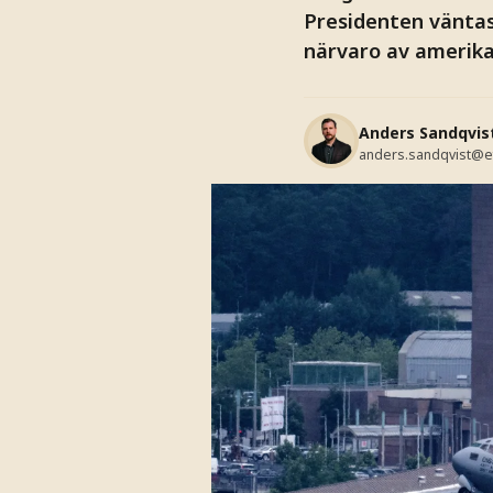
Presidenten väntas
närvaro av amerikan
Anders Sandqvis
anders.sandqvist@e