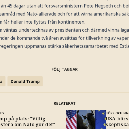
 än 45 dagar utan att försvarsministern Pete Hegseth och be
i samråd med Nato-allierade och för att värna amerikanska sä
år heller inte flyttas från kontinenten.
m väntas undertecknas av presidenten och därmed vinna laga 
under de kommande två åren avsättas för tillverkning av vapen
 regeringen uppmanas stärka säkerhetssamarbetet med Estla
FÖLJ TAGGAR
pa
Donald Trump
RELATERAT
KES
BÖRS OCH FIN
p på plats: "Villig
USA-börse
estera om Nato gör det"
skeptiska