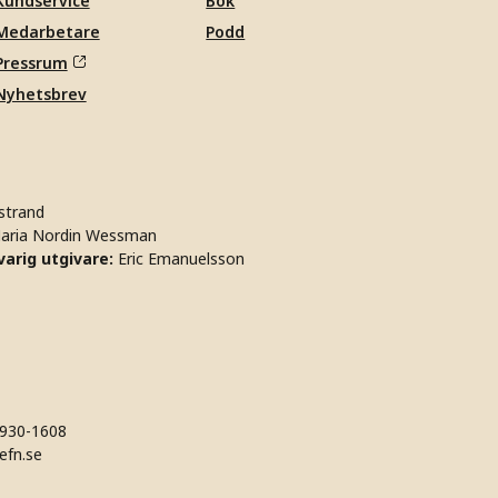
Kundservice
Bok
Medarbetare
Podd
Pressrum
Nyhetsbrev
strand
aria Nordin Wessman
arig utgivare:
Eric Emanuelsson
930-1608
efn.se