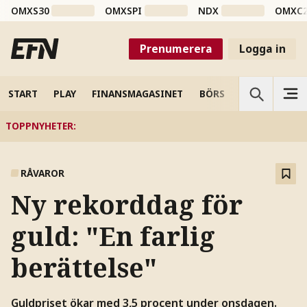
OMXS30
OMXSPI
NDX
OMXC
Prenumerera
Logga in
START
PLAY
FINANSMAGASINET
BÖRS
VETENSKAP
TOPPNYHETER
:
RÅVAROR
Ny rekorddag för
guld: "En farlig
berättelse"
Guldpriset ökar med 3,5 procent under onsdagen.