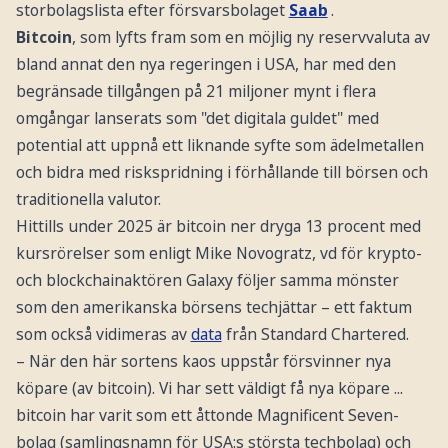
storbolagslista efter försvarsbolaget
Saab
.
Bitcoin
, som lyfts fram som en möjlig ny reservvaluta av
bland annat den nya regeringen i USA, har med den
begränsade tillgången på 21 miljoner mynt i flera
omgångar lanserats som "det digitala guldet" med
potential att uppnå ett liknande syfte som ädelmetallen
och bidra med riskspridning i förhållande till börsen och
traditionella valutor.
Hittills under 2025 är bitcoin ner dryga 13 procent med
kursrörelser som enligt Mike Novogratz, vd för krypto-
och blockchainaktören Galaxy följer samma mönster
som den amerikanska börsens techjättar – ett faktum
som också vidimeras av
data
från Standard Chartered.
– När den här sortens kaos uppstår försvinner nya
köpare (av bitcoin). Vi har sett väldigt få nya köpare ...
bitcoin har varit som ett åttonde Magnificent Seven-
bolag (samlingsnamn för USA:s största techbolag) och