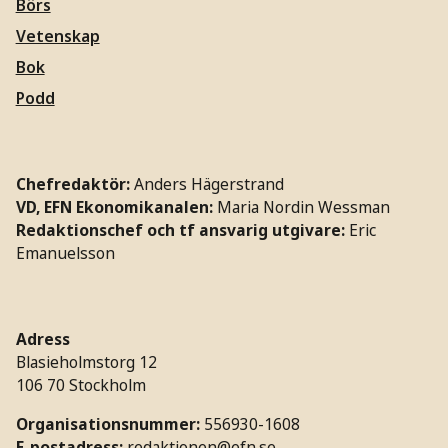
Börs
Vetenskap
Bok
Podd
Chefredaktör:
Anders Hägerstrand
VD, EFN Ekonomikanalen:
Maria Nordin Wessman
Redaktionschef och tf ansvarig utgivare:
Eric
Emanuelsson
Adress
Blasieholmstorg 12
106 70 Stockholm
Organisationsnummer:
556930-1608
E-postadress:
redaktionen@efn.se