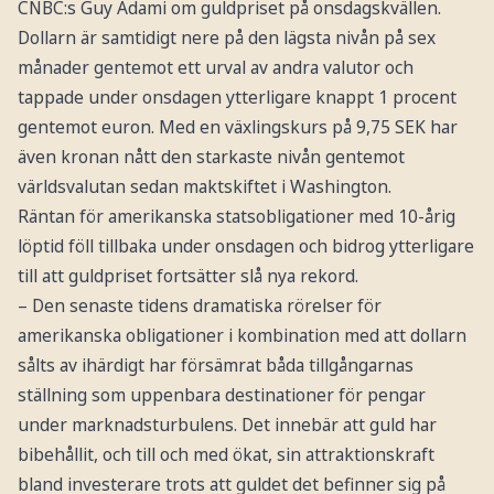
CNBC:s Guy Adami om guldpriset på onsdagskvällen.
Dollarn är samtidigt nere på den lägsta nivån på sex
månader gentemot ett urval av andra valutor och
tappade under onsdagen ytterligare knappt 1 procent
gentemot euron. Med en växlingskurs på 9,75 SEK har
även kronan nått den starkaste nivån gentemot
världsvalutan sedan maktskiftet i Washington.
Räntan för amerikanska statsobligationer med 10-årig
löptid föll tillbaka under onsdagen och bidrog ytterligare
till att guldpriset fortsätter slå nya rekord.
– Den senaste tidens dramatiska rörelser för
amerikanska obligationer i kombination med att dollarn
sålts av ihärdigt har försämrat båda tillgångarnas
ställning som uppenbara destinationer för pengar
under marknadsturbulens. Det innebär att guld har
bibehållit, och till och med ökat, sin attraktionskraft
bland investerare trots att guldet det befinner sig på