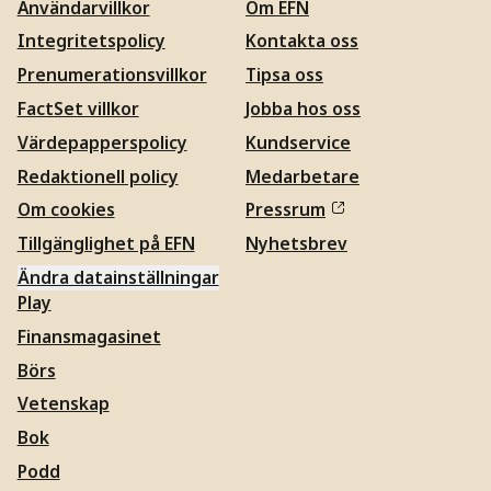
Användarvillkor
Om EFN
Integritetspolicy
Kontakta oss
Prenumerationsvillkor
Tipsa oss
FactSet villkor
Jobba hos oss
Värdepapperspolicy
Kundservice
Redaktionell policy
Medarbetare
Om cookies
Pressrum
Tillgänglighet på EFN
Nyhetsbrev
Ändra datainställningar
Play
Finansmagasinet
Börs
Vetenskap
Bok
Podd