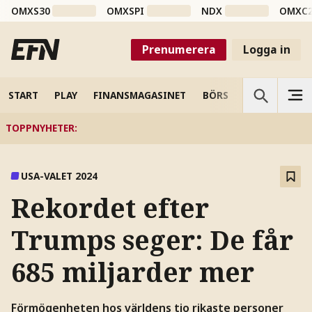
OMXS30
OMXSPI
NDX
OMXC
Prenumerera
Logga in
START
PLAY
FINANSMAGASINET
BÖRS
VETENSKAP
TOPPNYHETER
:
USA-VALET 2024
Rekordet efter
Trumps seger: De får
685 miljarder mer
Förmögenheten hos världens tio rikaste personer