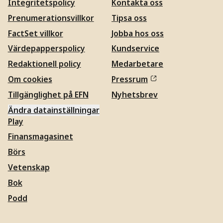
Integritetspolicy
Kontakta oss
Prenumerationsvillkor
Tipsa oss
FactSet villkor
Jobba hos oss
Värdepapperspolicy
Kundservice
Redaktionell policy
Medarbetare
Om cookies
Pressrum
Tillgänglighet på EFN
Nyhetsbrev
Ändra datainställningar
Play
Finansmagasinet
Börs
Vetenskap
Bok
Podd