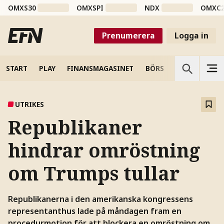
OMXS30
OMXSPI
NDX
OMXC
Prenumerera
Logga in
START
PLAY
FINANSMAGASINET
BÖRS
VETENSKAP
UTRIKES
Republikaner
hindrar omröstning
om Trumps tullar
Republikanerna i den amerikanska kongressens
representanthus lade på måndagen fram en
procedurmotion för att blockera en omröstning om