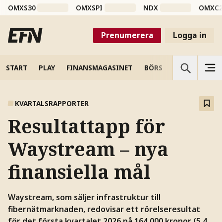
OMXS30
OMXSPI
NDX
OMXC
Prenumerera
Logga in
START
PLAY
FINANSMAGASINET
BÖRS
VETENSKAP
KVARTALSRAPPORTER
Resultattapp för
Waystream – nya
finansiella mål
Waystream, som säljer infrastruktur till
fibernätmarknaden, redovisar ett rörelseresultat
för det första kvartalet 2026 på 164.000 kronor (5,4