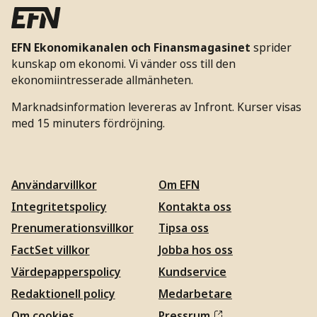
EFN Ekonomikanalen och Finansmagasinet
sprider
kunskap om ekonomi. Vi vänder oss till den
ekonomiintresserade allmänheten.
Marknadsinformation levereras av Infront. Kurser visas
med 15 minuters fördröjning.
Användarvillkor
Om EFN
Integritetspolicy
Kontakta oss
Prenumerationsvillkor
Tipsa oss
FactSet villkor
Jobba hos oss
Värdepapperspolicy
Kundservice
Redaktionell policy
Medarbetare
Om cookies
Pressrum