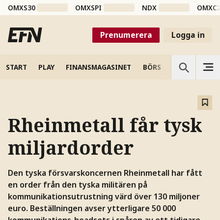
OMXS30
OMXSPI
NDX
OMXC
Prenumerera
Logga in
START
PLAY
FINANSMAGASINET
BÖRS
VETENSKAP
Rheinmetall får tysk
miljardorder
Den tyska försvarskoncernen Rheinmetall har fått
en order från den tyska militären på
kommunikationsutrustning värd över 130 miljoner
euro. Beställningen avser ytterligare 50 000
kommunikations-headsets i spåren av ett tidigare