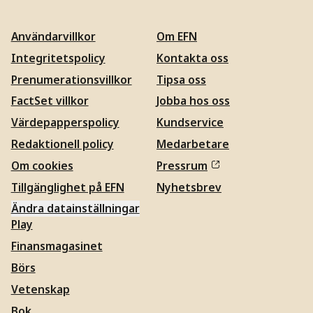
Användarvillkor
Om EFN
Integritetspolicy
Kontakta oss
Prenumerationsvillkor
Tipsa oss
FactSet villkor
Jobba hos oss
Värdepapperspolicy
Kundservice
Redaktionell policy
Medarbetare
Om cookies
Pressrum
Tillgänglighet på EFN
Nyhetsbrev
Ändra datainställningar
Play
Finansmagasinet
Börs
Vetenskap
Bok