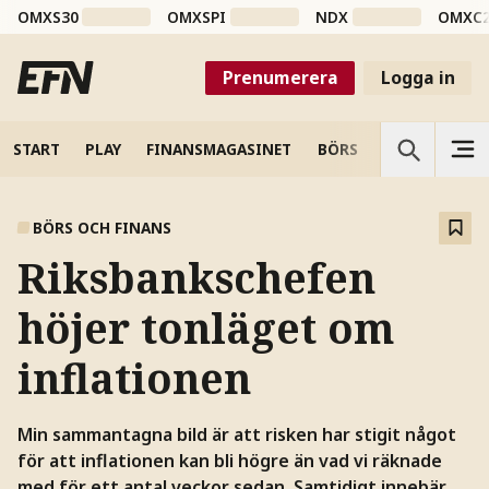
OMXS30
OMXSPI
NDX
OMXC
Prenumerera
Logga in
START
PLAY
FINANSMAGASINET
BÖRS
VETENSKAP
BÖRS OCH FINANS
Riksbankschefen
höjer tonläget om
inflationen
Min sammantagna bild är att risken har stigit något
för att inflationen kan bli högre än vad vi räknade
med för ett antal veckor sedan. Samtidigt innebär