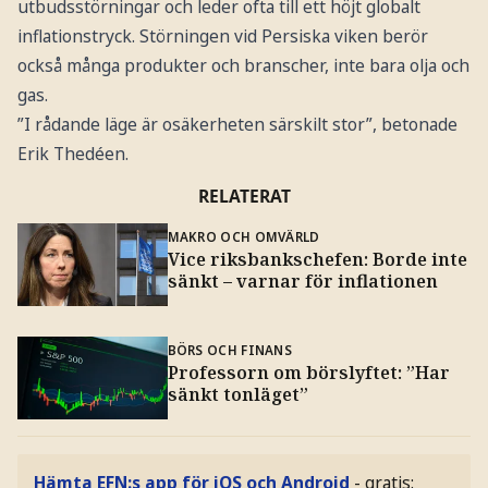
utbudsstörningar och leder ofta till ett höjt globalt
inflationstryck. Störningen vid Persiska viken berör
också många produkter och branscher, inte bara olja och
gas.
”I rådande läge är osäkerheten särskilt stor”, betonade
Erik Thedéen.
RELATERAT
MAKRO OCH OMVÄRLD
Vice riksbankschefen: Borde inte
sänkt – varnar för inflationen
BÖRS OCH FINANS
Professorn om börslyftet: ”Har
sänkt tonläget”
Hämta EFN:s app för iOS och Android
- gratis: