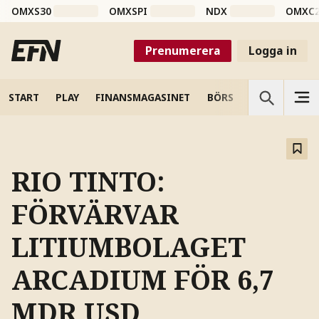
OMXS30
OMXSPI
NDX
OMXC
Prenumerera
Logga in
START
PLAY
FINANSMAGASINET
BÖRS
VETENSKAP
RIO TINTO:
FÖRVÄRVAR
LITIUMBOLAGET
ARCADIUM FÖR 6,7
MDR USD