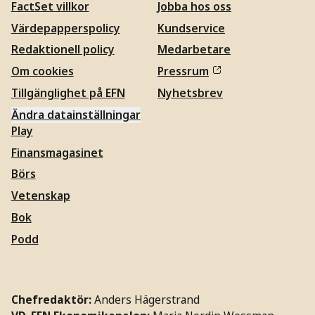
FactSet villkor
Jobba hos oss
Värdepapperspolicy
Kundservice
Redaktionell policy
Medarbetare
Om cookies
Pressrum
Tillgänglighet på EFN
Nyhetsbrev
Ändra datainställningar
Play
Finansmagasinet
Börs
Vetenskap
Bok
Podd
Chefredaktör:
Anders Hägerstrand