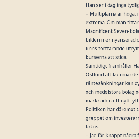
Han ser i dag inga tydl
– Multiplarna är höga,
extrema. Om man titta
Magnificent Seven-bola
bilden mer nyanserad 
finns fortfarande utry
kurserna att stiga.
Samtidigt framhåller H
Östlund att kommande
räntesänkningar kan g
och medelstora bolag o
marknaden ett nytt lyft
Politiken har däremot 
greppet om investerar
fokus.
– Jag får knappt några