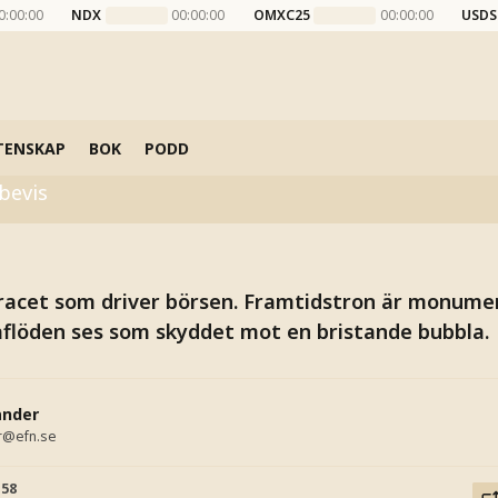
0:00:00
NDX
00:00:00
OMXC25
00:00:00
USDS
 valuta på Wall Str
TENSKAP
BOK
PODD
 bevis
I-racet som driver börsen. Framtidstron är monumen
flöden ses som skyddet mot en bristande bubbla.
ander
r@efn.se
:58