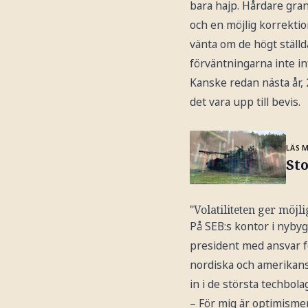
bara hajp. Hårdare gra
och en möjlig korrekti
vänta om de högt ställd
förväntningarna inte inf
Kanske redan nästa år,
det vara upp till bevis.
LÄS 
Sto
"Volatiliteten ger möjl
På SEB:s kontor i nybyg
president med ansvar f
nordiska och amerikans
in i de största techbola
– För mig är optimismen