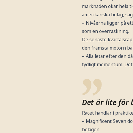
marknaden ökar hela tid
amerikanska bolag, säg
– Nivåerna ligger på e
som en överraskning.
De senaste kvartalsrap
den främsta motorn bak
– Alla letar efter den d
tydligt momentum. Det är
Det är lite för
Racet handlar i praktik
– Magnificent Seven domi
bolagen.