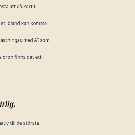
sta att gå kort i
lket ibland kan komma
kastningar, med AI som
s oron finns det ett
rlig.
tiv till de största