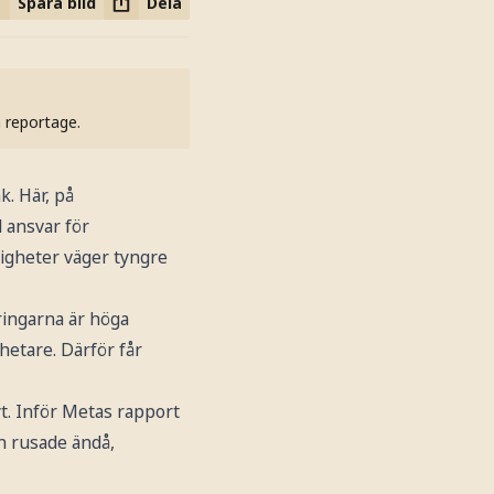
Spara bild
Dela
h reportage.
. Här, på
 ansvar för
ligheter väger tyngre
ringarna är höga
etare. Därför får
t. Inför Metas rapport
en rusade ändå,