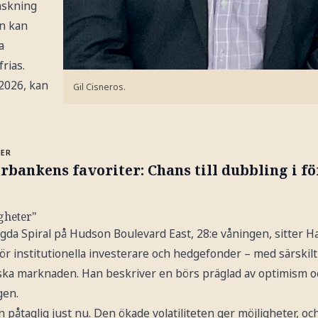
nskning
on kan
a
rias.
 2026, kan
Gil Cisneros.
MER
rbankens favoriter: Chans till dubbling i fö
igheter"
gda Spiral på Hudson Boulevard East, 28:e våningen, sitter H
ör institutionella investerare och hedgefonder – med särskil
ka marknaden. Han beskriver en börs präglad av optimism oc
gen.
 påtaglig just nu. Den ökade volatiliteten ger möjligheter, och