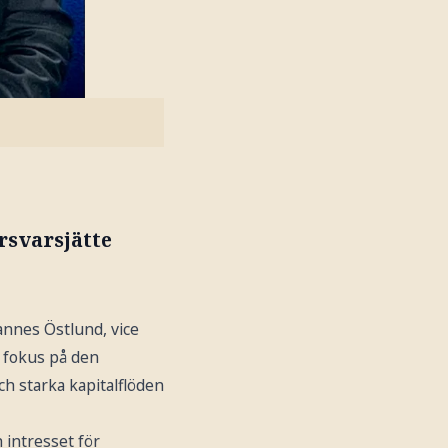
rsvarsjätte
annes Östlund, vice
t fokus på den
h starka kapitalflöden
 intresset för