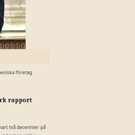
nesiska företag.
ark rapport
nart två decennier på