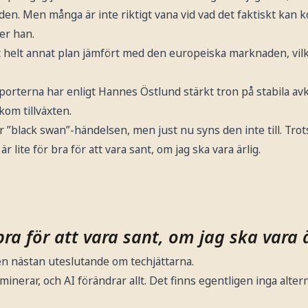
en. Men många är inte riktigt vana vid vad det faktiskt kan ko
er han.
tt helt annat plan jämfört med den europeiska marknaden, vi
porterna har enligt Hannes Östlund stärkt tron på stabila av
om tillväxten.
är ”black swan”-händelsen, men just nu syns den inte till. Trot
 lite för bra för att vara sant, om jag ska vara ärlig.
 bra för att vara sant, om jag ska vara ä
en nästan uteslutande om techjättarna.
nerar, och AI förändrar allt. Det finns egentligen inga alterna