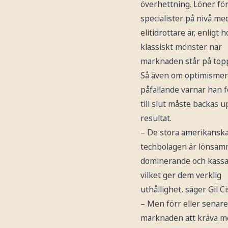
överhettning. Löner för
specialister på nivå me
elitidrottare är, enligt 
klassiskt mönster när
marknaden står på top
Så även om optimismen
påfallande varnar han fö
till slut måste backas u
resultat.
– De stora amerikansk
techbolagen är lönsam
dominerande och kassa
vilket ger dem verklig
uthållighet, säger Gil C
– Men förr eller sena
marknaden att kräva m