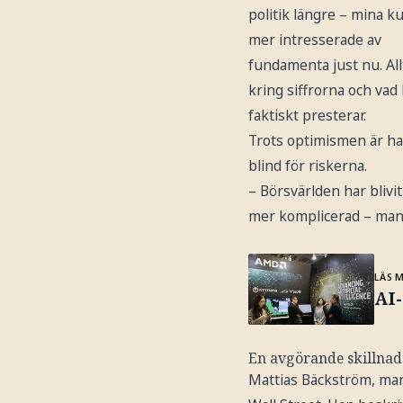
politik längre – mina k
mer intresserade av
fundamenta just nu. All
kring siffrorna och vad
faktiskt presterar.
Trots optimismen är ha
blind för riskerna.
– Börsvärlden har blivi
mer komplicerad – man m
LÄS 
AI-
En avgörande skillnad
Mattias Bäckström, man