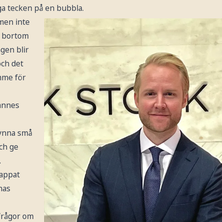
iga tecken på en bubbla.
 men inte
r bortom
gen blir
och det
mme för
annes
ynna små
ch ge
.
tappat
nas
 frågor om