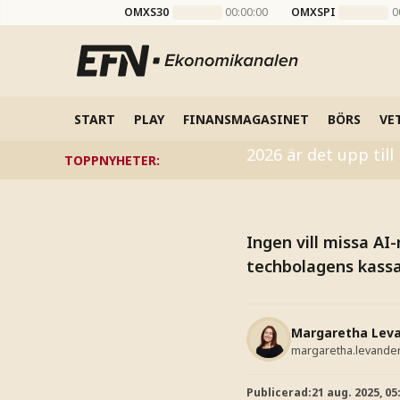
OMXS30
00:00:00
OMXSPI
0
REPORTAGE
Risk är
START
PLAY
FINANSMAGASINET
BÖRS
VE
2026 är det upp till
TOPPNYHETER
:
Ingen vill missa A
techbolagens kassa
Margaretha Lev
margaretha.levande
Publicerad:
21 aug. 2025, 05