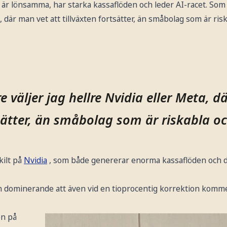
är lönsamma, har starka kassaflöden och leder AI-racet. Som i
, där man vet att tillväxten fortsätter, än småbolag som är ri
 väljer jag hellre Nvidia eller Meta, d
tsätter, än småbolag som är riskabla o
kilt på
Nvidia
, som både genererar enorma kassaflöden och 
och dominerande att även vid en tioprocentig korrektion kom
en på