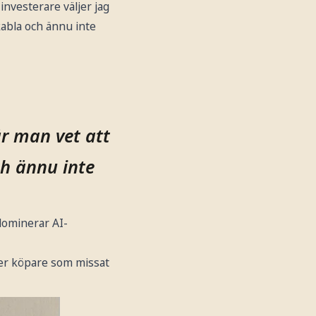
nvesterare väljer jag
skabla och ännu inte
är man vet att
ch ännu inte
dominerar AI-
mer köpare som missat