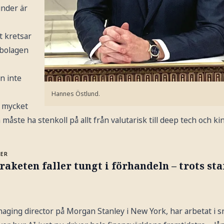
under är
t kretsar
 bolagen
n inte
Hannes Östlund.
t mycket
åste ha stenkoll på allt från valutarisk till deep tech och ki
MER
raketen faller tungt i förhandeln – trots st
aging director på Morgan Stanley i New York, har arbetat i s