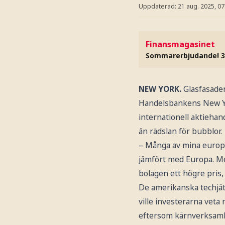
Uppdaterad:
21 aug. 2025, 07
Finansmagasinet
Sommarerbjudande! 3
NEW YORK.
Glasfasader
Handelsbankens New Yor
internationell aktiehan
än rädslan för bubblor.
– Många av mina europei
jämfört med Europa. Me
bolagen ett högre pris,
De amerikanska techjät
ville investerarna veta
eftersom kärnverksamhe