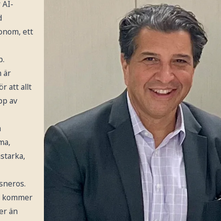
 AI-
d
honom, ett
p.
 är
r att allt
pp av
a
ma,
starka,
isneros.
re kommer
er än