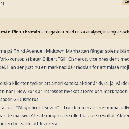
:21
 mån för 19 kr/mån
– magasinet med unika analyser, intervjuer oc
na på Third Avenue i Midtown Manhattan fångar solens blänk
k-kontor, arbetar Gilbert ”Gil” Cisneros, vice president med
del. Han ser just nu en marknad där rädslan för att missa möj
ska klienter tycker att amerikanska aktier är dyra. Ja, värde
n här i New York är intresset mycket större och marknaden h
 säger Gil Cisneros.
tarna – ”Magnificent Seven” – har dominerat sensommarrally
 när de massiva AI-satsningarna skulle börja ge resultat. Akti
ten fortsatte att leverera.