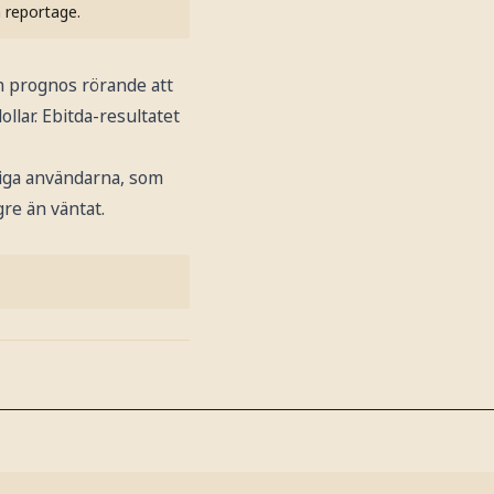
h reportage.
en prognos rörande att
ollar. Ebitda-resultatet
gliga användarna, som
gre än väntat.