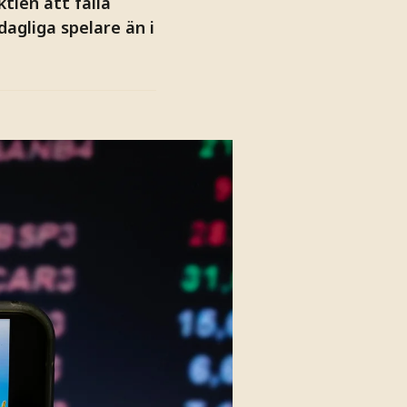
tien att falla
agliga spelare än i