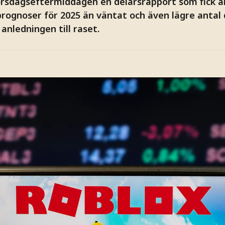
orsdagseftermiddagen en delårsrapport som fick ak
rognoser för 2025 än väntat och även lägre antal d
anledningen till raset.