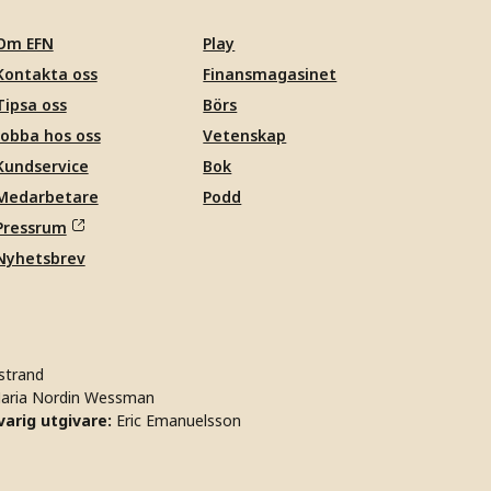
Om EFN
Play
Kontakta oss
Finansmagasinet
Tipsa oss
Börs
Jobba hos oss
Vetenskap
Kundservice
Bok
Medarbetare
Podd
Pressrum
Nyhetsbrev
strand
aria Nordin Wessman
arig utgivare:
Eric Emanuelsson