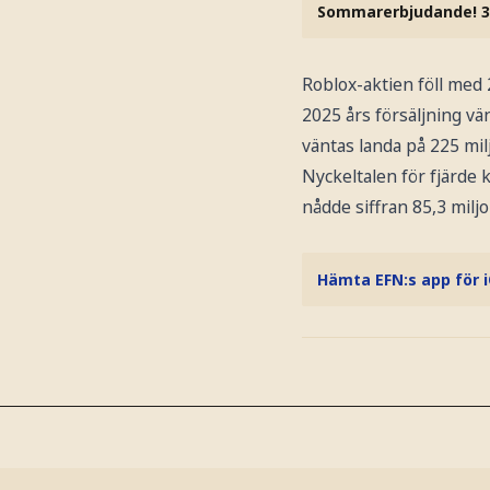
Sommarerbjudande! 3
Roblox-aktien föll med 
2025 års försäljning vän
väntas landa på 225 milj
Nyckeltalen för fjärde 
nådde siffran 85,3 milj
Hämta EFN:s app för 