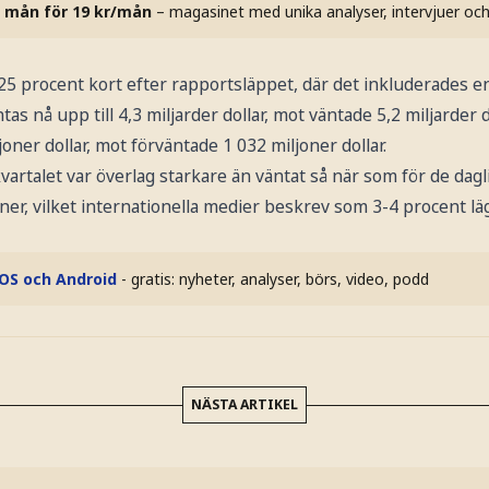
 mån för 19 kr/mån
– magasinet med unika analyser, intervjuer oc
25 procent kort efter rapportsläppet, där det inkluderades 
tas nå upp till 4,3 miljarder dollar, mot väntade 5,2 miljarder d
oner dollar, mot förväntade 1 032 miljoner dollar.
kvartalet var överlag starkare än väntat så när som för de da
oner, vilket internationella medier beskrev som 3-4 procent lä
iOS och Android
- gratis: nyheter, analyser, börs, video, podd
NÄSTA ARTIKEL