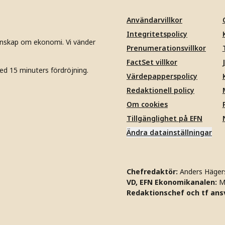
Användarvillkor
Integritetspolicy
unskap om ekonomi. Vi vänder
Prenumerationsvillkor
FactSet villkor
ed 15 minuters fördröjning.
Värdepapperspolicy
Redaktionell policy
Om cookies
Tillgänglighet på EFN
Ändra datainställningar
Chefredaktör:
Anders Häger
VD, EFN Ekonomikanalen:
M
Redaktionschef och tf ansv