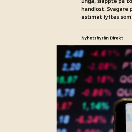
unga, släppte på t
handlöst. Svagare p
estimat lyftes som 
Nyhetsbyrån Direkt