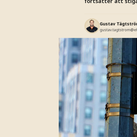
fortsätter att stig
Gustav Tägtstr
gustav.tagtstrom@e