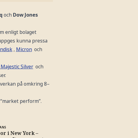
aq
och
Dow Jones
m enligt bolaget
 uppges kunna pressa
ndisk
,
Micron
och
 Majestic Silver
och
er.
påverkan på omkring 8–
l “market perform”.
ANS
ror i New York –