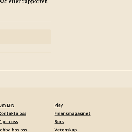
sar efter rapporten
Om EFN
Play
Kontakta oss
Finansmagasinet
Tipsa oss
Börs
Jobba hos oss
Vetenskap