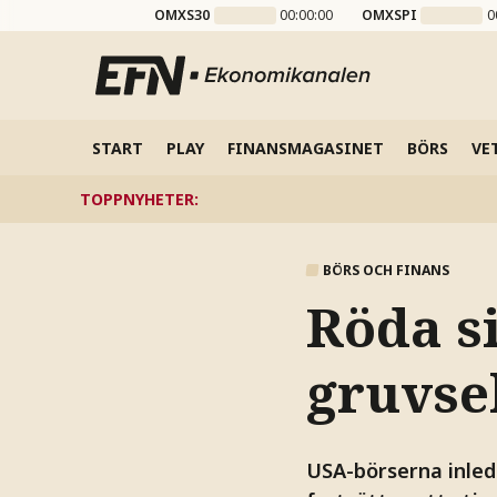
OMXS30
00:00:00
OMXSPI
0
START
PLAY
FINANSMAGASINET
BÖRS
VE
TOPPNYHETER
:
BÖRS OCH FINANS
Röda si
gruvse
USA-börserna inled