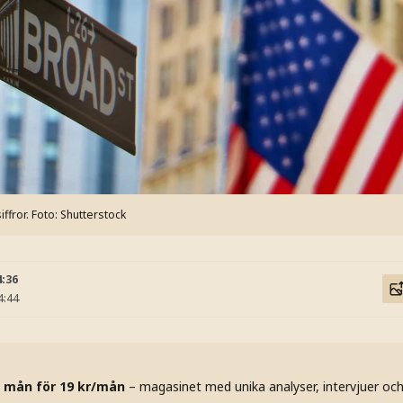
ffror.
Foto: Shutterstock
4:36
4:44
 mån för 19 kr/mån
– magasinet med unika analyser, intervjuer oc