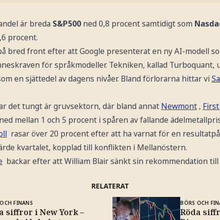
andel är breda
S&P500
ned 0,8 procent samtidigt som
Nasd
,6 procent.
på bred front efter att Google presenterat en ny AI-modell so
nneskraven för språkmodeller. Tekniken, kallad Turboquant,
 som en sjättedel av dagens nivåer. Bland förlorarna hittar vi
Sa
r det tungt är gruvsektorn, där bland annat
Newmont
,
First
ed mellan 1 och 5 procent i spåren av fallande ädelmetallpris
ll
rasar över 20 procent efter att ha varnat för en resultat
järde kvartalet, kopplad till konflikten i Mellanöstern.
e
backar efter att William Blair sänkt sin rekommendation til
RELATERAT
OCH FINANS
BÖRS OCH FIN
 siffror i New York –
Röda siff