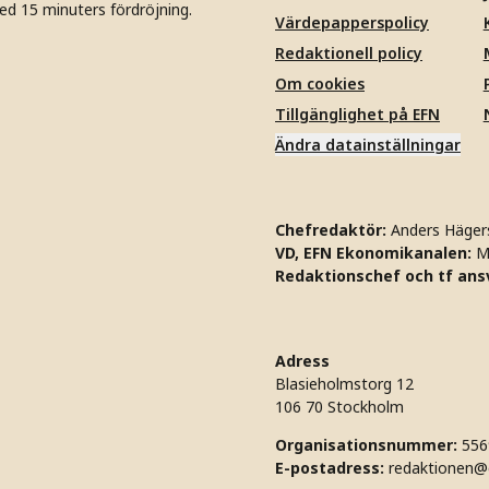
ed 15 minuters fördröjning.
Värdepapperspolicy
Redaktionell policy
Om cookies
Tillgänglighet på EFN
Ändra datainställningar
Chefredaktör:
Anders Häger
VD, EFN Ekonomikanalen:
M
Redaktionschef och tf ansv
Adress
Blasieholmstorg 12
106 70 Stockholm
Organisationsnummer:
556
E-postadress:
redaktionen@