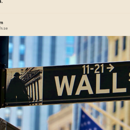
a.
öm
fn.se