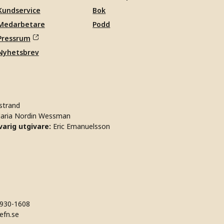
Kundservice
Bok
Medarbetare
Podd
Pressrum
Nyhetsbrev
strand
aria Nordin Wessman
arig utgivare:
Eric Emanuelsson
930-1608
efn.se