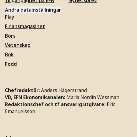
Tillgänglighet på EFN
Nyhetsbrev
Ändra datainställningar
Play
Finansmagasinet
Börs
Vetenskap
Bok
Podd
Chefredaktör:
Anders Hägerstrand
VD, EFN Ekonomikanalen:
Maria Nordin Wessman
Redaktionschef och tf ansvarig utgivare:
Eric
Emanuelsson