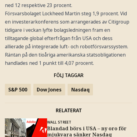
ned 12 respektive 23 procent.
Försvarsbolaget Lockheed Martin steg 1,9 procent. Vid
en investerarkonferens som arrangerades av Citigroup
tidigare i veckan lyfte bolagsledningen fram en
tilltagande global efterfrågan från USA och dess
allierade på integrerade luft- och robotförsvarssystem.
Räntan på den tioåriga amerikanska statsobligationen
handlades ned 1 punkt till 4,07 procent.
FÖLJ TAGGAR
S&P 500
Dow Jones
Nasdaq
RELATERAT
WALL STREET
Blandad börs i USA – ny oro för
mjukvara sänker Nasdaq