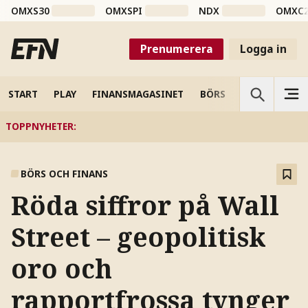
OMXS30
OMXSPI
NDX
OMXC
Prenumerera
Logga in
START
PLAY
FINANSMAGASINET
BÖRS
VETENSKAP
TOPPNYHETER
:
BÖRS OCH FINANS
Röda siffror på Wall
Street – geopolitisk
oro och
rapportfrossa tynger