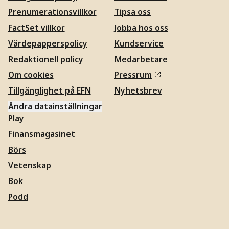
Prenumerationsvillkor
Tipsa oss
FactSet villkor
Jobba hos oss
Värdepapperspolicy
Kundservice
Redaktionell policy
Medarbetare
Om cookies
Pressrum
Tillgänglighet på EFN
Nyhetsbrev
Ändra datainställningar
Play
Finansmagasinet
Börs
Vetenskap
Bok
Podd