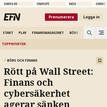
OMXS30
OMXSPI
NDX
OMXC
Prenumerera
Logga in
START
PLAY
FINANSMAGASINET
BÖRS
VETENSKAP
TOPPNYHETER
:
BÖRS OCH FINANS
Rött på Wall Street:
Finans och
cybersäkerhet
agerar sänken