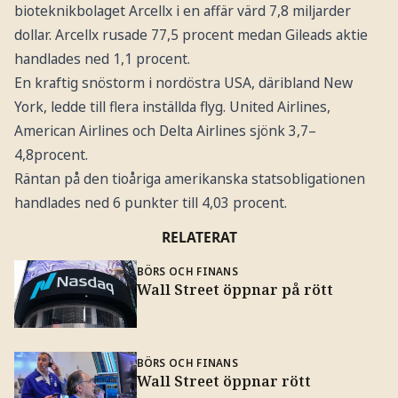
bioteknikbolaget Arcellx i en affär värd 7,8 miljarder
dollar. Arcellx rusade 77,5 procent medan Gileads aktie
handlades ned 1,1 procent.
En kraftig snöstorm i nordöstra USA, däribland New
York, ledde till flera inställda flyg. United Airlines,
American Airlines och Delta Airlines sjönk 3,7–
4,8procent.
Räntan på den tioåriga amerikanska statsobligationen
handlades ned 6 punkter till 4,03 procent.
RELATERAT
BÖRS OCH FINANS
Wall Street öppnar på rött
BÖRS OCH FINANS
Wall Street öppnar rött