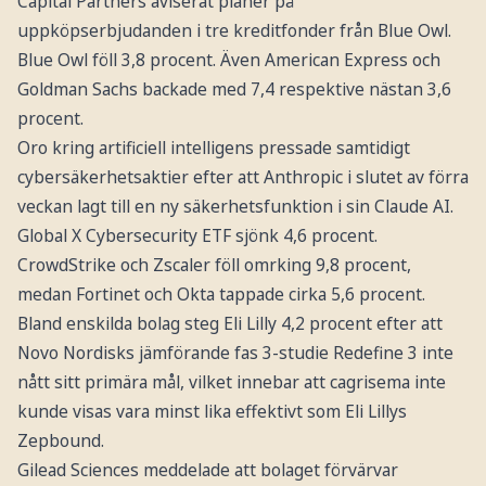
Capital Partners aviserat planer på
uppköpserbjudanden i tre kreditfonder från Blue Owl.
Blue Owl föll 3,8 procent. Även American Express och
Goldman Sachs backade med 7,4 respektive nästan 3,6
procent.
Oro kring artificiell intelligens pressade samtidigt
cybersäkerhetsaktier efter att Anthropic i slutet av förra
veckan lagt till en ny säkerhetsfunktion i sin Claude AI.
Global X Cybersecurity ETF sjönk 4,6 procent.
CrowdStrike och Zscaler föll omrking 9,8 procent,
medan Fortinet och Okta tappade cirka 5,6 procent.
Bland enskilda bolag steg Eli Lilly 4,2 procent efter att
Novo Nordisks jämförande fas 3-studie Redefine 3 inte
nått sitt primära mål, vilket innebar att cagrisema inte
kunde visas vara minst lika effektivt som Eli Lillys
Zepbound.
Gilead Sciences meddelade att bolaget förvärvar