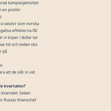
erad kampanjaktivitet
n en positiv
6.
ndra valutor som norska
egativa effekterna får
r vi köper i dollar tar
pas hit och sedan ska
ar på
r.
a att de slår in vid
de kvartalen?
 kvartalet. Sedan
ger Rustas finanschef