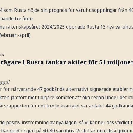
4 som Rusta höjde sin prognos för varuhusöppningar från 40
ande tre åren.
na räkenskapsåret 2024/2025 öppnade Rusta 13 nya varuhus,
februari-april).
MER
rägare i Rusta tankar aktier för 51 miljone
ygga"
 för närvarande 47 godkända alternativt signerade etablering
kten jämfört mot tidigare kommer att öka redan under det i
årsrapporten för det tredje kvartalet var antalet 44 godkända
tig positiv inströmning av nya lägen, så vi känner oss väldigt 
här guidningen på 50-80 varuhus. Vi skiftar nu också guidnin