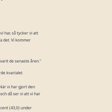
 har, så tycker vi att
ffa det. Vi kommer
varit de senaste åren."
rde kvartalet
När vi har gjort den
h då ser vi att vi har
ocent (43,0) under