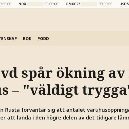
0:00:00
NDX
00:00:00
OMXC25
00:00:00
USDS
TENSKAP
BOK
PODD
 vd spår ökning av
 – "väldigt trygga
n Rusta förväntar sig att antalet varuhusöppning
r att landa i den högre delen av det tidigare lä