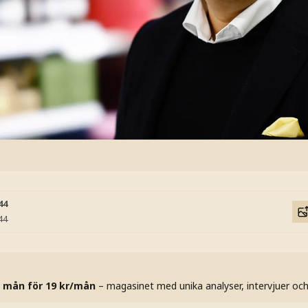
44
44
 mån för 19 kr/mån
– magasinet med unika analyser, intervjuer oc