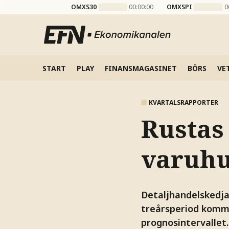
OMXS30
00:00:00
OMXSPI
0
START
PLAY
FINANSMAGASINET
BÖRS
VE
KVARTALSRAPPORTER
Rustas
varuhus
Detaljhandelskedja
treårsperiod komme
prognosintervallet.