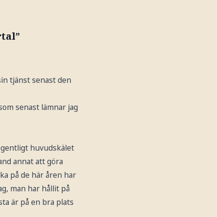
tal”
in tjänst senast den
n som senast lämnar jag
 egentligt huvudskälet
land annat att göra
baka på de här åren har
lag, man har hållit på
sta är på en bra plats