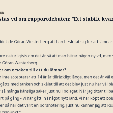
MER
tas vd om rapportdebuten: ”Ett stabilt kvar
delade Göran Westerberg att han beslutat sig för att lämna s
gare naturligtvis om det är så att man hittar någon ny vd, me
er Göran Westerberg.
r om orsaken till att du lämnar?
n inte accepterar att 14 år är tillräckligt länge, men det är väl
umgåtts med tanken och skälet till att det blev just nu har väl b
så många känsliga saker just nu i bolaget. När jag tittar till
ort på gång - vi har gått in i något nytt land, vi har köpt ett bo
er så har det varit en börsnotering. Just nu känner jag att Ru
g tidpunkt."