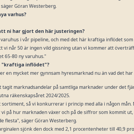
, säger Göran Westerberg.
nya varhus?
t ni har gjort den här justeringen?
aruhus i vår pipeline, och med det här kraftiga inflödet som vi
tt vi når 50 är ingen vild gissning utan vi kommer att överträ
t 65-80 ny varuhus."
 "kraftiga inflödet"?
 vi ser en mycket mer gynnsam hyresmarknad nu än vad det har 
t tagit marknadsandelar på samtliga marknader under det fjä
brutna räkenskapsåret 2024/2025.
t sortiment, så vi konkurrerar i princip med alla i någon mån. 
vi på hur marknaden växer och på de siffror som kommit ut, oc
 de flesta", säger Göran Westerberg.
rginalen sjönk den dock med 2,1 procentenheter till 40,9 pr