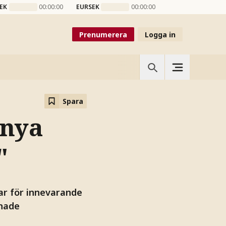
EK
00:00:00
EURSEK
00:00:00
Prenumerera
Logga in
Spara
 nya
"
ar för innevarande
mnade