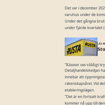
Det var i december 202
varuhus under de komm
Under det gångna brut
under fjärde kvartalet (
LÄS 
Sto
"Känner oss väldigt tr
Detaljhandelskedjan har
innebär att öppningsta
räkenskapsåret. Vid del
etableringslägen.
"Det är en fortsatt kraf
kommer nå upp till den 