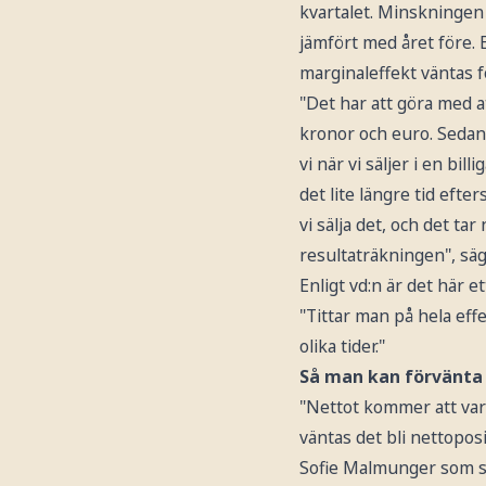
kvartalet. Minskningen 
jämfört med året före. E
marginaleffekt väntas 
"Det har att göra med at
kronor och euro. Sedan k
vi när vi säljer i en bi
det lite längre tid eft
vi sälja det, och det ta
resultaträkningen", sä
Enligt vd:n är det här
"Tittar man på hela effe
olika tider."
Så man kan förvänta 
"Nettot kommer att vara
väntas det bli nettopos
Sofie Malmunger som sv