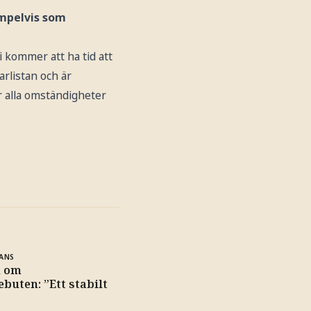
empelvis som
vi kommer att ha tid att
arlistan och är
r alla omständigheter
ANS
d om
buten: ”Ett stabilt