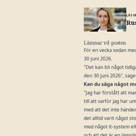
LÄS 
Rus
Lämnar vd-posten
För en vecka sedan med
30 juni 2026.
"Det kan bli något tidi
den 30 juni 2026", säg
Kan du säga något me
"Jag har förstått att ma
till att varför jag har 
med att det inte händer 
det alltid varit något st
med något it-system ell
och att det är en lämpli