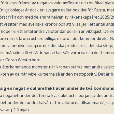
förklaras främst av negativa valutaeffekter och en ökad plan
nligt bolaget är dock en svagare dollar positivt för Rusta, me
först från och med de andra halvan av räkenskapsåret 2025/2
t vi sitter med svenska kronor och att vi säljer i ett antal a
öper vi ett antal andra valutor där dollarn är viktigast. De n
lligare norsk krona och en billigare euro - det kommer direkt. Nä
ersom vi behöver lägga order, det ska produceras, det ska skep
r nio månader till ett år innan vi har sålt varorna och det hamn
ger Göran Westerberg.
 ett återkommande mönster när kronan stärks mot andra valuto
kten av de här växelkurserna så är den nettopositiv. Det är bar
sig en negativ dollareffekt även under de två komman
 negativt under det första kvartalet och i början av det andra
itivt under det andra halvåret för valutorna tillsammans", sä
arar på frågan.