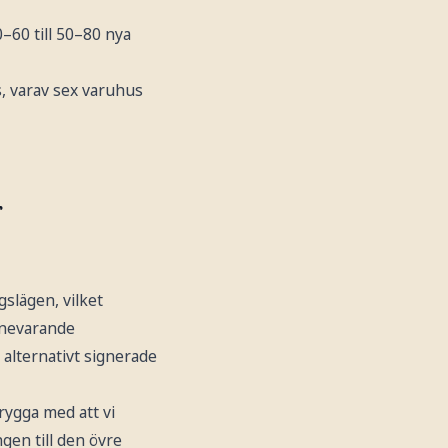
–60 till 50–80 nya
 varav sex varuhus
r
slägen, vilket
nnevarande
 alternativt signerade
trygga med att vi
gen till den övre