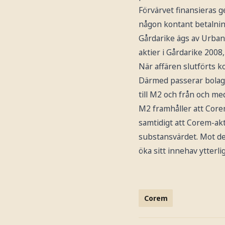
Förvärvet finansieras g
någon kontant betalnin
Gårdarike ägs av Urban 
aktier i Gårdarike 2008
När affären slutförts k
Därmed passerar bolaget
till M2 och från och me
M2 framhåller att Core
samtidigt att Corem-akt
substansvärdet. Mot de
öka sitt innehav ytterli
Corem