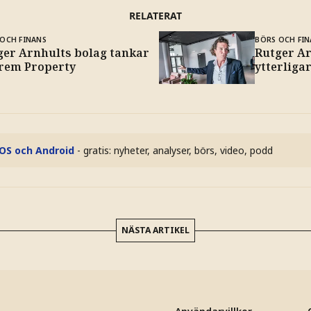
RELATERAT
OCH FINANS
BÖRS OCH FIN
ger Arnhults bolag tankar
Rutger A
orem Property
ytterliga
iOS och Android
- gratis: nyheter, analyser, börs, video, podd
NÄSTA ARTIKEL