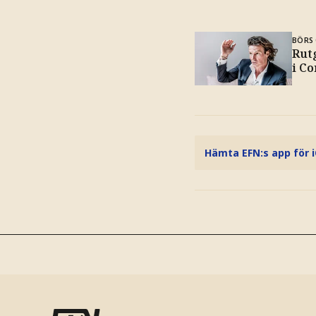
BÖRS 
Rut
i C
Hämta EFN:s app för 