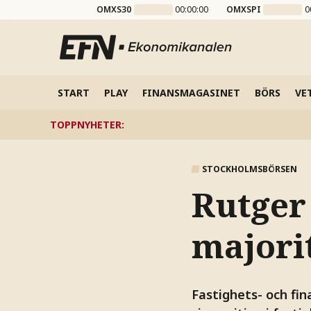
OMXS30
00:00:00
OMXSPI
0
START
PLAY
FINANSMAGASINET
BÖRS
VE
TOPPNYHETER
:
STOCKHOLMSBÖRSEN
Rutger
majori
Fastighets- och fi