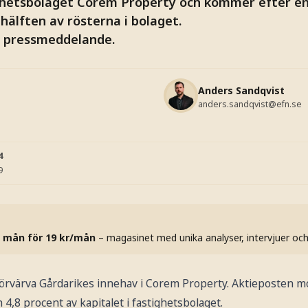
tighetsbolaget Corem Property och kommer efter en
hälften av rösterna i bolaget.
t pressmeddelande.
Anders Sandqvist
anders.sandqvist@efn.se
4
9
 mån för 19 kr/mån
– magasinet med unika analyser, intervjuer oc
 förvärva Gårdarikes innehav i Corem Property. Aktieposten m
 4,8 procent av kapitalet i fastighetsbolaget.