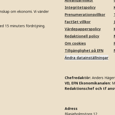
Användarvillkor
Integritetspolicy
unskap om ekonomi. Vi vänder
Prenumerationsvillkor
FactSet villkor
ed 15 minuters fördröjning.
Värdepapperspolicy
Redaktionell policy
Om cookies
Tillgänglighet på EFN
Ändra datainställningar
Chefredaktör:
Anders Häger
VD, EFN Ekonomikanalen:
M
Redaktionschef och tf ansv
Adress
Blasieholmstorg 12