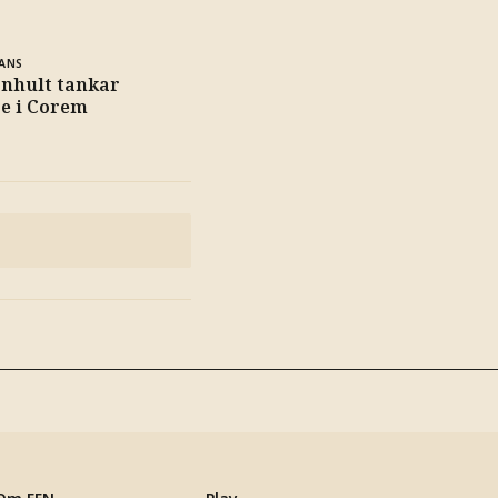
ANS
rnhult tankar
re i Corem