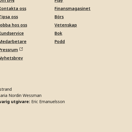
Om EFN
Play
Kontakta oss
Finansmagasinet
Tipsa oss
Börs
Jobba hos oss
Vetenskap
Kundservice
Bok
Medarbetare
Podd
Pressrum
Nyhetsbrev
strand
aria Nordin Wessman
arig utgivare:
Eric Emanuelsson