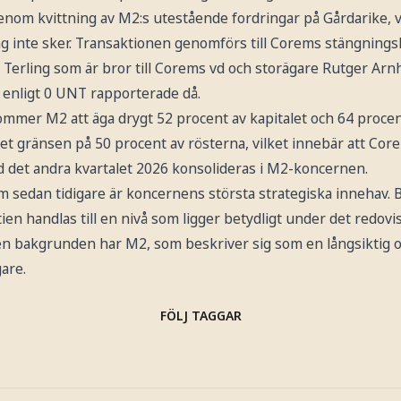
enom kvittning av M2:s utestående fordringar på Gårdarike, v
g inte sker. Transaktionen genomförs till Corems stängnings
Terling som är bror till Corems vd och storägare Rutger Arnh
, enligt 0 UNT rapporterade då.
ommer M2 att äga drygt 52 procent av kapitalet och 64 procen
 gränsen på 50 procent av rösterna, vilket innebär att Core
d det andra kvartalet 2026 konsolideras i M2-koncernen.
m sedan tidigare är koncernens största strategiska innehav. 
ien handlas till en nivå som ligger betydligt under det redovi
n bakgrunden har M2, som beskriver sig som en långsiktig och
gare.
FÖLJ TAGGAR