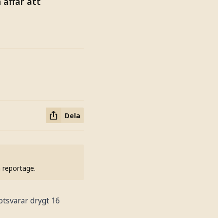
 affär att
Dela
h reportage.
otsvarar drygt 16