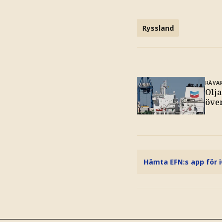
Ryssland
RÅVA
Olja
över
Hämta EFN:s app för 