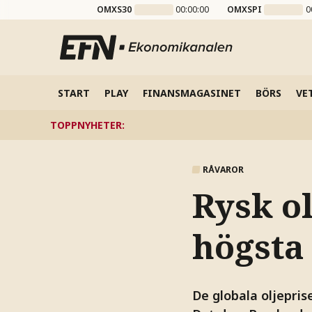
OMXS30
00:00:00
OMXSPI
0
START
PLAY
FINANSMAGASINET
BÖRS
VE
TOPPNYHETER
:
RÅVAROR
Rysk ol
högsta 
De globala oljepris