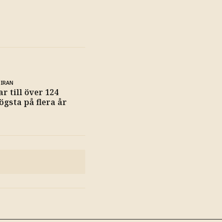
 IRAN
r till över 124
ögsta på flera år