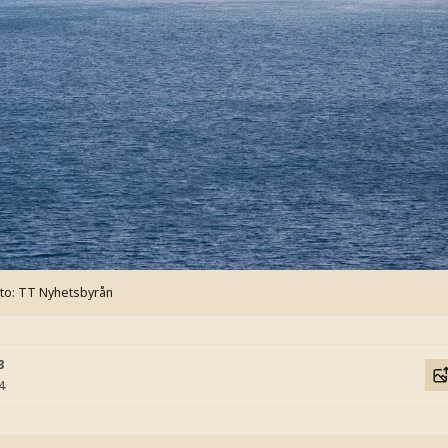
to: TT Nyhetsbyrån
3
4