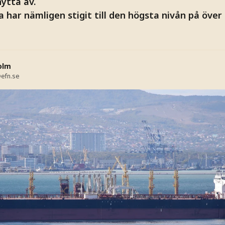
ytta av.
ja har nämligen stigit till den högsta nivån på över
olm
efn.se