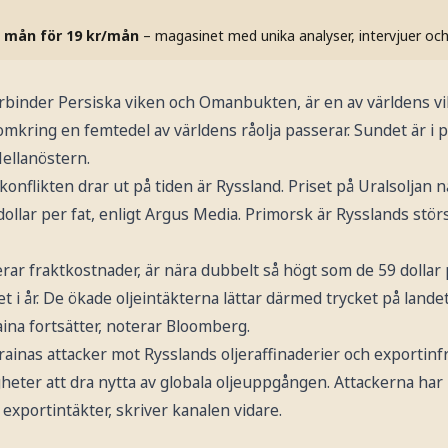
 mån för 19 kr/mån
– magasinet med unika analyser, intervjuer oc
inder Persiska viken och Omanbukten, är en av världens vi
omkring en femtedel av världens råolja passerar. Sundet är i p
Mellanöstern.
konflikten drar ut på tiden är Ryssland. Priset på Uralsoljan n
llar per fat, enligt Argus Media. Primorsk är Rysslands stör
rar fraktkostnader, är nära dubbelt så högt som de 59 dollar p
 i år. De ökade oljeintäkterna lättar därmed trycket på lande
ina fortsätter, noterar Bloomberg.
rainas attacker mot Rysslands oljeraffinaderier och exportinf
eter att dra nytta av globala oljeuppgången. Attackerna har let
exportintäkter, skriver kanalen vidare.