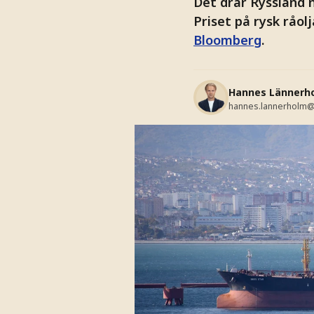
Det drar Ryssland n
Priset på rysk råol
Bloomberg
.
Hannes Lännerh
hannes.lannerholm@