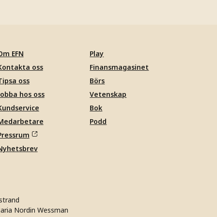
Om EFN
Play
Kontakta oss
Finansmagasinet
Tipsa oss
Börs
Jobba hos oss
Vetenskap
Kundservice
Bok
Medarbetare
Podd
Pressrum
Nyhetsbrev
strand
aria Nordin Wessman