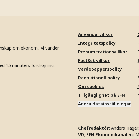
Användarvillkor
Integritetspolicy
unskap om ekonomi. Vi vänder
Prenumerationsvillkor
FactSet villkor
ed 15 minuters fördröjning.
Värdepapperspolicy
Redaktionell policy
Om cookies
Tillgänglighet på EFN
Ändra datainställningar
Chefredaktör:
Anders Häger
VD, EFN Ekonomikanalen:
M